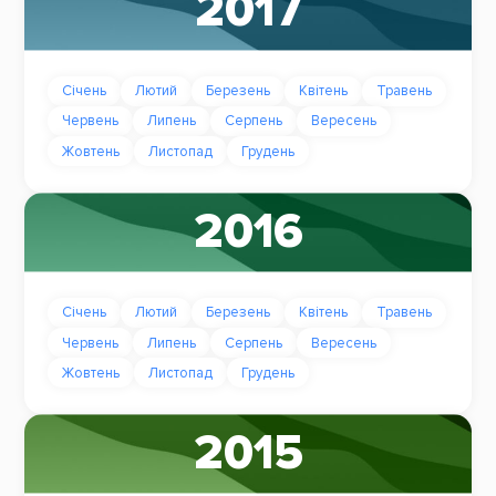
2017
Січень
Лютий
Березень
Квітень
Травень
Червень
Липень
Серпень
Вересень
Жовтень
Листопад
Грудень
2016
Січень
Лютий
Березень
Квітень
Травень
Червень
Липень
Серпень
Вересень
Жовтень
Листопад
Грудень
2015