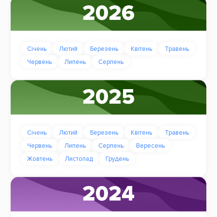
2026
Січень
Лютий
Березень
Квітень
Травень
Червень
Липень
Серпень
2025
Січень
Лютий
Березень
Квітень
Травень
Червень
Липень
Серпень
Вересень
Жовтень
Листопад
Грудень
2024