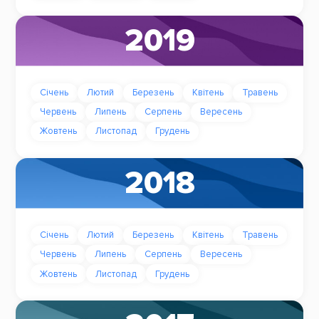
2019
Січень
Лютий
Березень
Квітень
Травень
Червень
Липень
Серпень
Вересень
Жовтень
Листопад
Грудень
2018
Січень
Лютий
Березень
Квітень
Травень
Червень
Липень
Серпень
Вересень
Жовтень
Листопад
Грудень