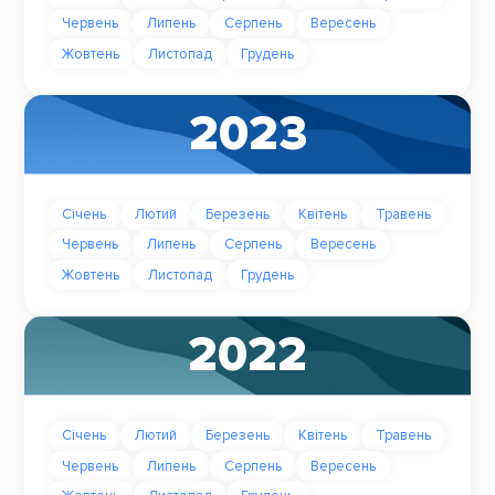
Червень
Липень
Серпень
Вересень
Жовтень
Листопад
Грудень
2023
Січень
Лютий
Березень
Квітень
Травень
Червень
Липень
Серпень
Вересень
Жовтень
Листопад
Грудень
2022
Січень
Лютий
Березень
Квітень
Травень
Червень
Липень
Серпень
Вересень