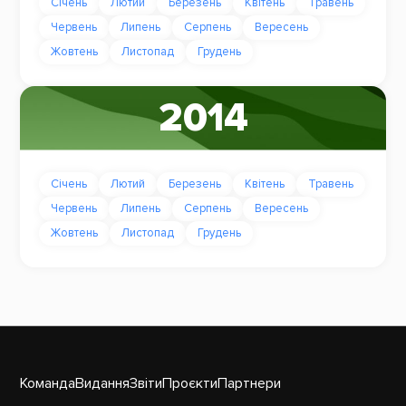
Січень
Лютий
Березень
Квітень
Травень
Червень
Липень
Серпень
Вересень
Жовтень
Листопад
Грудень
2014
Січень
Лютий
Березень
Квітень
Травень
Червень
Липень
Серпень
Вересень
Жовтень
Листопад
Грудень
Команда
Видання
Звіти
Проєкти
Партнери