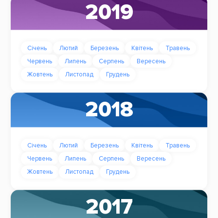
2019
Січень
Лютий
Березень
Квітень
Травень
Червень
Липень
Серпень
Вересень
Жовтень
Листопад
Грудень
2018
Січень
Лютий
Березень
Квітень
Травень
Червень
Липень
Серпень
Вересень
Жовтень
Листопад
Грудень
2017