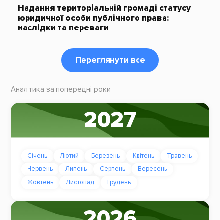
Надання територіальній громаді статусу
юридичної особи публічного права:
наслідки та переваги
Переглянути все
Аналітика за попередні роки
2027
Січень
Лютий
Березень
Квітень
Травень
Червень
Липень
Серпень
Вересень
Жовтень
Листопад
Грудень
2026