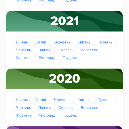
Жовтень
Листопад
Грудень
2021
Січень
Лютий
Березень
Квітень
Травень
Червень
Липень
Серпень
Вересень
Жовтень
Листопад
Грудень
2020
Січень
Лютий
Березень
Квітень
Травень
Червень
Липень
Серпень
Вересень
Жовтень
Листопад
Грудень