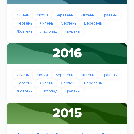
Січень
Лютий
Березень
Квітень
Травень
Червень
Липень
Серпень
Вересень
Жовтень
Листопад
Грудень
2016
Січень
Лютий
Березень
Квітень
Травень
Червень
Липень
Серпень
Вересень
Жовтень
Листопад
Грудень
2015