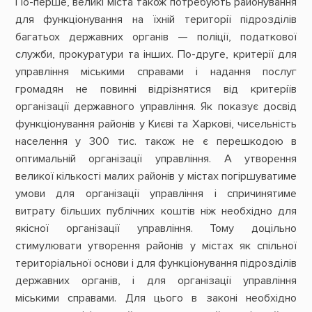
По-перше, великі міста також потребують районування
для функціонування на їхній території підрозділів
багатьох державних органів — поліції, податкової
служби, прокуратури та інших. По-друге, критерії для
управління міськими справами і надання послуг
громадян не повинні відрізнятися від критеріїв
організації державного управління. Як показує досвід
функціонування районів у Києві та Харкові, чисельність
населення у 300 тис. також не є перешкодою в
оптимальній організації управління. А утворення
великої кількості малих районів у містах погіршуватиме
умови для організації управління і спричинятиме
витрату більших публічних коштів ніж необхідно для
якісної організації управління. Тому доцільно
стимулювати утворення районів у містах як спільної
територіальної основи і для функціонування підрозділів
державних органів, і для організації управління
міськими справами. Для цього в законі необхідно