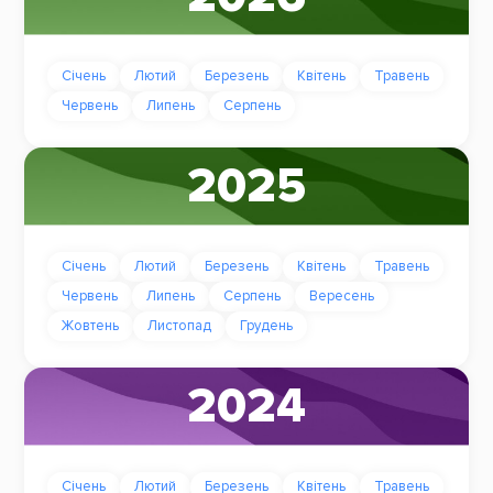
Січень
Лютий
Березень
Квітень
Травень
Червень
Липень
Серпень
2025
Січень
Лютий
Березень
Квітень
Травень
Червень
Липень
Серпень
Вересень
Жовтень
Листопад
Грудень
2024
Січень
Лютий
Березень
Квітень
Травень