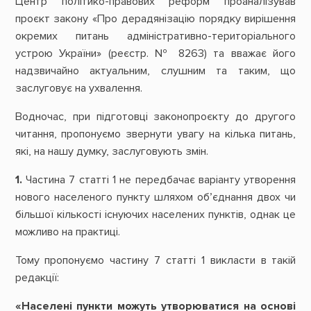
Центр політико-правових реформ проаналізував
проєкт закону «Про дерадянізацію порядку вирішення
окремих питань адміністративно-територіального
устрою України» (реєстр. № 8263) та вважає його
надзвичайно актуальним, слушним та таким, що
заслуговує на ухвалення.
Водночас, при підготовці законопроєкту до другого
читання, пропонуємо звернути увагу на кілька питань,
які, на нашу думку, заслуговують змін.
1.
Частина 7 статті 1 не передбачає варіанту утворення
нового населеного пункту шляхом об’єднання двох чи
більшої кількості існуючих населених пунктів, однак це
можливо на практиці.
Тому пропонуємо частину 7 статті 1 викласти в такій
редакції:
«Населені пункти можуть утворюватися на основі