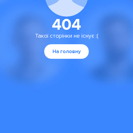
404
Такої сторінки не існує :(
На головну