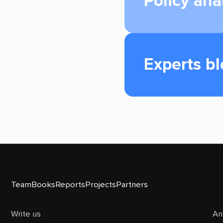
Policy ana
Experts b
Team
Books
Reports
Projects
Partners
Write us
An