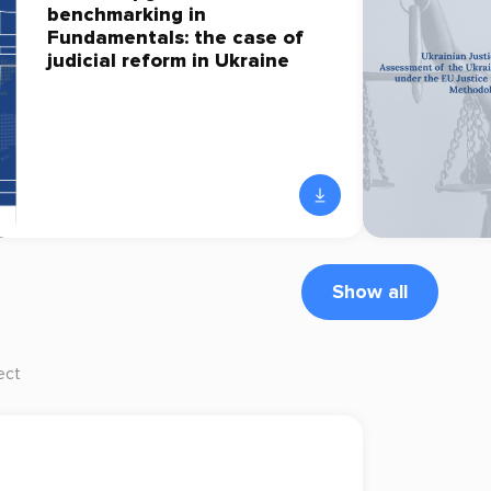
benchmarking in
Fundamentals: the case of
judicial reform in Ukraine
Show all
ect