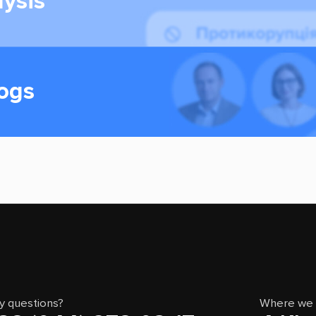
lysis
logs
y questions?
Where we 