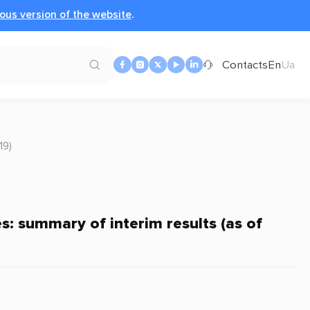
ous version of the website
.
Contacts
En
Ua
19)
s: summary of interim results (as of