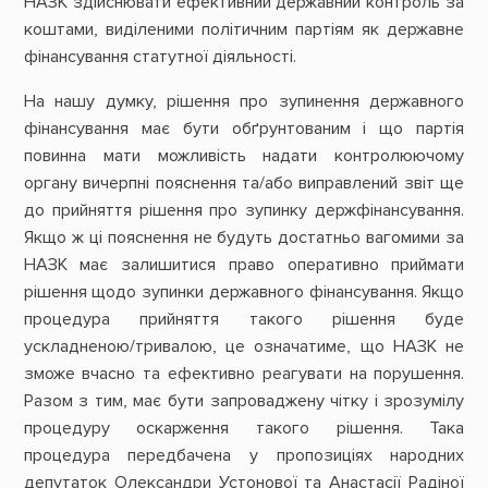
НАЗК здійснювати ефективний державний контроль за
коштами, виділеними політичним партіям як державне
фінансування статутної діяльності.
На нашу думку, рішення про зупинення державного
фінансування має бути обґрунтованим і що партія
повинна мати можливість надати контролюючому
органу вичерпні пояснення та/або виправлений звіт ще
до прийняття рішення про зупинку держфінансування.
Якщо ж ці пояснення не будуть достатньо вагомими за
НАЗК має залишитися право оперативно приймати
рішення щодо зупинки державного фінансування. Якщо
процедура прийняття такого рішення буде
ускладненою/тривалою, це означатиме, що НАЗК не
зможе вчасно та ефективно реагувати на порушення.
Разом з тим, має бути запроваджену чітку і зрозумілу
процедуру оскарження такого рішення. Така
процедура передбачена у пропозиціях народних
депутаток Олександри Устонової та Анастасії Радіної