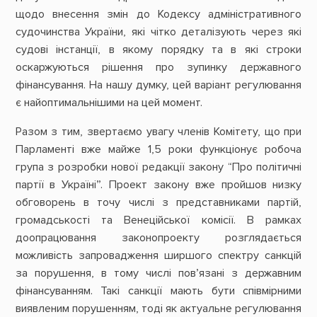
щодо внесення змін до Кодексу адміністративного
судочинства України, які чітко деталізують через які
судові інстанції, в якому порядку та в які строки
оскаржуються рішення про зупинку державного
фінансування. На нашу думку, цей варіант регулювання
є найоптимальнішими на цей момент.
Разом з тим, звертаємо увагу членів Комітету, що при
Парламенті вже майже 1,5 роки функціонує робоча
група з розробки нової редакції закону “Про політичні
партії в Україні”. Проект закону вже пройшов низку
обговорень в точу числі з представниками партій,
громадськості та Венеційської комісії. В рамках
доопрацювання законопроекту розглядається
можливість запровадження ширшого спектру санкцій
за порушення, в тому числі пов’язані з державним
фінансуванням. Такі санкції мають бути співмірними
виявленим порушенням, тоді як актуальне регулювання