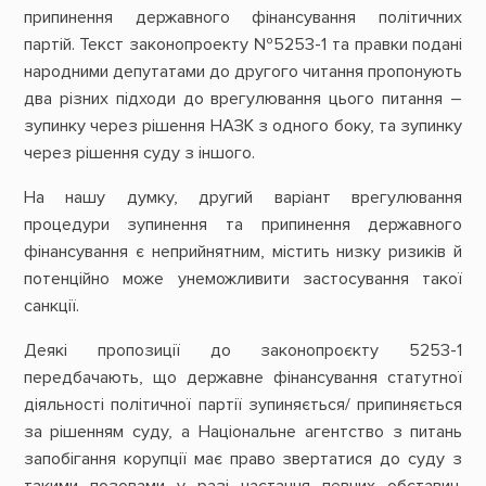
припинення державного фінансування політичних
партій. Текст законопроекту №5253-1 та правки подані
народними депутатами до другого читання пропонують
два різних підходи до врегулювання цього питання –
зупинку через рішення НАЗК з одного боку, та зупинку
через рішення суду з іншого.
На нашу думку, другий варіант врегулювання
процедури зупинення та припинення державного
фінансування є неприйнятним, містить низку ризиків й
потенційно може унеможливити застосування такої
санкції.
Деякі пропозиції до законопроєкту 5253-1
передбачають, що державне фінансування статутної
діяльності політичної партії зупиняється/ припиняється
за рішенням cуду, а Національне агентство з питань
запобігання корупції має право звертатися до суду з
такими позовами у разі настання певних обставин.