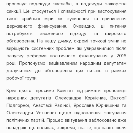
пропонує подекуди заслабкі, а подекуди зажорсткі
санкції. Це стосується і співмірності при застосування
такої крайньої міри як зупинення та припинення
державного фінансування. Очевидно, ці питання
потребують зваженого підходу та широкого
обговорення. На нашу думку, окремі точкові зміни не
вирішують системних проблем які увиразнилися після
запуску реформи політичного фінансування у 2016
році. Пропонуємо зацікавленим народним депутатам
долучитися до обговорення цих питань в рамках
робочої групи.
Крім цього, просимо Комітет підтримати пропозиції
народних депутатів Олександра Корнієнка, Вікторії
Подгорної, Анастасії Радіної, Ярослава Юрчишина та
Олександри Устінової щодо відновлення звітування
політичних партій. Процес звітування заблоковано вже
понад рік, що впливає, зокрема, і на те, що навіть після