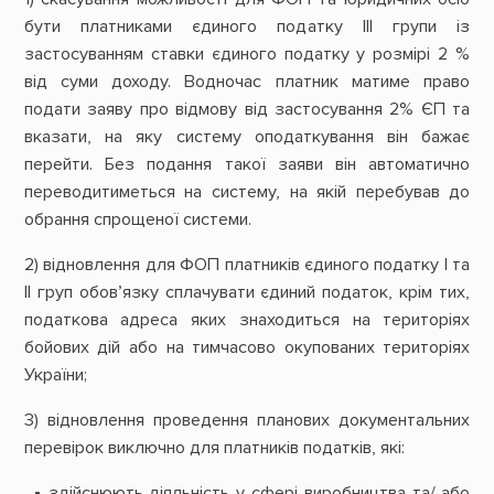
бути платниками єдиного податку ІІІ групи із
застосуванням ставки єдиного податку у розмірі 2 %
від суми доходу. Водночас платник матиме право
подати заяву про відмову від застосування 2% ЄП та
вказати, на яку систему оподаткування він бажає
перейти. Без подання такої заяви він автоматично
переводитиметься на систему, на якій перебував до
обрання спрощеної системи.
2) відновлення для ФОП платників єдиного податку І та
ІІ груп обов’язку сплачувати єдиний податок, крім тих,
податкова адреса яких знаходиться на територіях
бойових дій або на тимчасово окупованих територіях
України;
3) відновлення проведення планових документальних
перевірок виключно для платників податків, які:
здійснюють діяльність у сфері виробництва та/ або