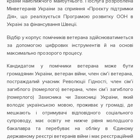
країни найближчого майбутнього. Послуга розроблена
Мінветеранів України за сприяння «Проєкту підтримки
Дія», що реалізується Програмою розвитку ООН в
Україні за фінансування Швеції.
Відбір у корпус помічників ветерана здійснюватиметься
за допомогою цифрових інструментів й на основі
максимально прозорого процесу.
Кандидатом у помічники ветерана може бути
громадянин України, ветеран війни, член сім’ї ветерана,
постраждалий учасник Революції Гідності, член сім’ї
загиблого (померлого) ветерана, член сім’ї загиблого
(померлого) Захисника чи Захисниці України, який
володіє українською мовою, проживає у громаді, де
мешкають і отримувачі відповідного соціального
супроводу, має освіту не нижче рівня молодшого
бакалавра та перебуває на обліку в Єдиному
державному реєстрі ветеранів війни і має реєстраційний