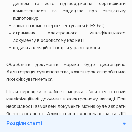
диплом та його підтвердження, сертифікати
компетентності та свідоцтво про спеціальну
підготовку);
запис на компʼютерне тестування (CES 6.0);
отримання електронного кваліфікаційного
документу в особистому кабінеті;
подача апеляційної скарги у разі відмови.
Обробляти документи моряка буде дистанційно
Адміністрація судноплавства, кожен крок співробітника
якої фіксуватиметься.
Після перевірки в кабінеті моряка зʼявиться готовий
кваліфікаційний документ в електронному вигляді. При
необхідності замовлені документи можна буде забрати
безпосередньо в Адміністрації судноплавства та ДП
Моррічсервіс.
Розділи статті