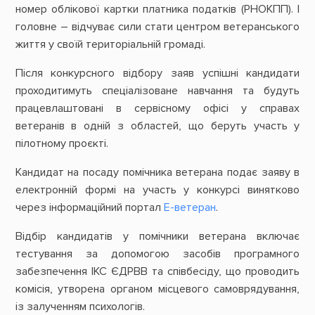
номер облікової картки платника податків (РНОКПП). І
головне – відчуває сили стати центром ветеранського
життя у своїй територіальній громаді.
Після конкурсного відбору заяв успішні кандидати
проходитимуть спеціалізоване навчання та будуть
працевлаштовані в сервісному офісі у справах
ветеранів в одній з областей, що беруть участь у
пілотному проєкті.
Кандидат на посаду помічника ветерана подає заяву в
електронній формі на участь у конкурсі винятково
через інформаційний портал
Е-ветеран
.
Відбір кандидатів у помічники ветерана включає
тестування за допомогою засобів програмного
забезпечення ІКС ЄДРВВ та співбесіду, що проводить
комісія, утворена органом місцевого самоврядування,
із залученням психологів.