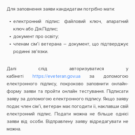
Для заповнення заяви кандидатам потрібно мати:
електронний підпис: файловий ключ, апаратний
ключ або Дія.Підпис;
документ про освіту;
членам сім’ї ветерана – документ, що підтверджує
родинні зв’язки.
Далі слід авторизуватися у
кабінеті
https://eveteran.gov.ua
за допомогою
електронного підпису, покроково заповнити онлайн-
форму заяви та пройти онлайн тестування. Підписати
заяву за допомогою електронного підпису. Якщо заяву
подає член сім’ї, ветеран має погодити її, наклавши свій
електронний підпис. Подати можна не більше однієї
заяви від особи. Відправлену заяву відредагувати не
можна.