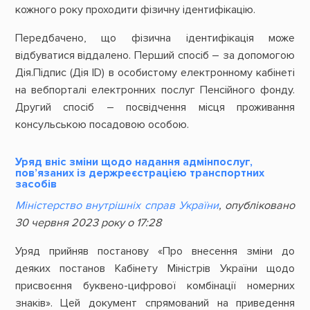
кожного року проходити фізичну ідентифікацію.
Передбачено, що фізична ідентифікація може
відбуватися віддалено. Перший спосіб – за допомогою
Дія.Підпис (Дія ID) в особистому електронному кабінеті
на вебпорталі електронних послуг Пенсійного фонду.
Другий спосіб – посвідчення місця проживання
консульською посадовою особою.
Уряд вніс зміни щодо надання адмінпослуг,
пов’язаних із держреєстрацією транспортних
засобів
Міністерство внутрішніх справ України
, опубліковано
30 червня 2023 року о 17:28
Уряд прийняв постанову «Про внесення зміни до
деяких постанов Кабінету Міністрів України щодо
присвоєння буквено-цифрової комбінації номерних
знаків». Цей документ спрямований на приведення