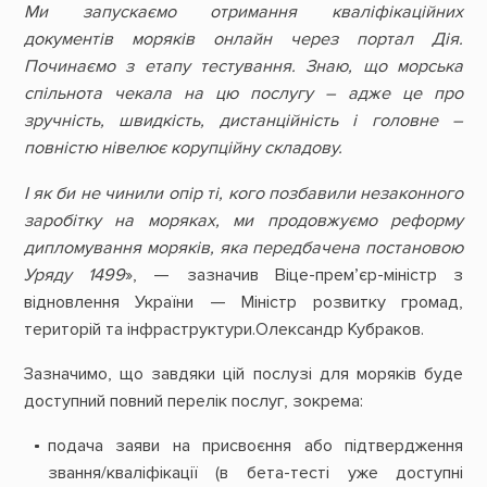
Ми запускаємо отримання кваліфікаційних
документів моряків онлайн через портал Дія.
Починаємо з етапу тестування. Знаю, що морська
спільнота чекала на цю послугу – адже це про
зручність, швидкість, дистанційність і головне –
повністю нівелює корупційну складову.
І як би не чинили опір ті, кого позбавили незаконного
заробітку на моряках, ми продовжуємо реформу
дипломування моряків, яка передбачена постановою
Уряду 1499
», — зазначив Віце-прем’єр-міністр з
відновлення України — Міністр розвитку громад,
територій та інфраструктури.Олександр Кубраков.
Зазначимо, що завдяки цій послузі для моряків буде
доступний повний перелік послуг, зокрема:
подача заяви на присвоєння або підтвердження
звання/кваліфікації (в бета-тесті уже доступні