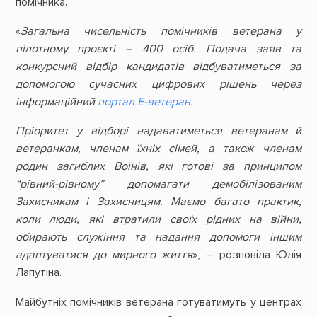
помічника.
«
Загальна чисельність помічників ветерана у
пілотному проєкті – 400 осіб. Подача заяв та
конкурсний відбір кандидатів відбуватиметься за
допомогою сучасних цифрових рішень через
інформаційний
портал Е-ветеран
.
Пріоритет у відборі надаватиметься ветеранам й
ветеранкам, членам їхніх сімей, а також членам
родин загиблих Воїнів, які готові за принципом
“рівний-рівному” допомагати демобілізованим
Захисникам і Захисницям. Маємо багато практик,
коли люди, які втратили своїх рідних на війни,
обирають служіння та надання допомоги іншим
адаптуватися до мирного життя
», – розповіла Юлія
Лапутіна.
Майбутніх помічників ветерана готуватимуть у центрах