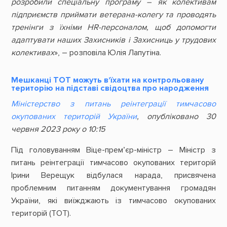
розробили спеціальну програму – як колективам
підприємств приймати ветерана-колегу та проводять
тренінги з їхніми HR-персоналом, щоб допомогти
адаптувати наших Захисників і Захисниць у трудових
колективах
», – розповіла Юлія Лапутіна.
Мешканці ТОТ можуть вʼїхати на контрольовану
територію на підставі свідоцтва про народження
Міністерство з питань реінтеграції тимчасово
окупованих територій України
, опубліковано 30
червня 2023 року о 10:15
Під головуванням Віце-прем’єр-міністр – Міністр з
питань реінтеграції тимчасово окупованих територій
Ірини Верещук відбулася нарада, присвячена
проблемним питанням документування громадян
України, які виїжджають із тимчасово окупованих
територій (ТОТ).