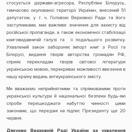
стосується держави-агресора, Республіки Білорусь,
тимчасово окупованої території України», внесений 51
депутатом, у т. ч. Головою Верховної Ради та його
заступниками, має важливе значення для захисту від
російської пропаганди, а також економічної стабілізації
книговидавничій галузі та її подальшого розвитку.
Ухвалений закон забороняє імпорт книг з Росії та
Білорусі, видання творів авторства громадян РФ,
сприяє перекладам творів світової літератури
українською мовою, перекриває можливості ввезення в
нашу країну видань антиукраїнського змісту.
Ми вважаємо неприйнятними та спрямованими проти
української культури й національної безпеки будь-які
спроби перешкоджати набуттю чинності цими
законами, що передані на підпис Президенту ще 20
червня.
Дякуємо Верховній Раді України за ухвалення