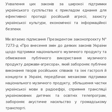
Ухвалення цих законів за широкої підтримки
українського суспільства є прикладом єднання для
ефективної протидії російській агресії, захисту
української культури, економічної та інформаційної
безпеки.
Ми вітаємо підписання Президентом законопроєкту №
7273-д «Про внесення змін до деяких законів України
щодо підтримки національного музичного продукту та
обмеження публічного використання музичного
продукту держави-агресора», який забороняє публічне
виконання творів російських співаків та їхні гастролі й
концерти в Україні, передбачає механізми підтримки
національного музичного продукту, збільшення частки
української мови в радіоефірі, сприяння трансляції
україномовних дитячих та освітніх телепрограм,
забороняє акустичне насильство у громадському
транспорті.