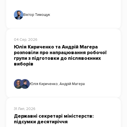
Віктор Тимощук
04 Сер, 2026
Юлія Кириченко та Андрій Магера
розповіли про напрацювання робочої
групи з підготовки до післявоєнних
виборів
Юлія Кириченко
,
Андрій Магера
31 Лип, 2026
Державні секретарі міністерств:
підсумки десятиріччя