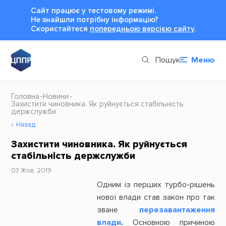
Сайт працює у тестовому режимі.
Не знайшли потрібну інформацію?
Cкористайтеся
попередньою версією сайту
.
Пошук
Меню
Головна
Новини
Захистити чиновника. Як руйнується стабільність
держслужби
Назад
Захистити чиновника. Як руйнується
стабільність держслужби
03 Жов, 2019
Одним із перших турбо-рішень
нової влади став закон про так
зване
перезавантаження
влади
.
Основною причиною