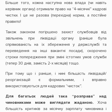
Більше того, кожна наступна нова влада (чи навіть
керівник органу) отримали право на “4-місячні” кадрові
чистки. І це не разова (перехідна) норма, а постійне
правило!
Також законом погіршено захист службовців від
звільнень при ліквідації органу (раніше була
спрямованість на їх збереження у держслужбі та
переведення на інші вакантні посади), скорочено
строки попередження при зміні істотних умов служби
(тепер 30 днів, замість 2-х місяців) тощо.
При тому що і раніше, і нині більшість ліквідацій/
реорганізацій є формальними, і вправно
використовуються для кадрових “чисток”.
Для багатьох людей така “розправа” над
чиновниками може виглядати жаданою.
Хоча
більшість критиків за місячну зарплату чиновника і