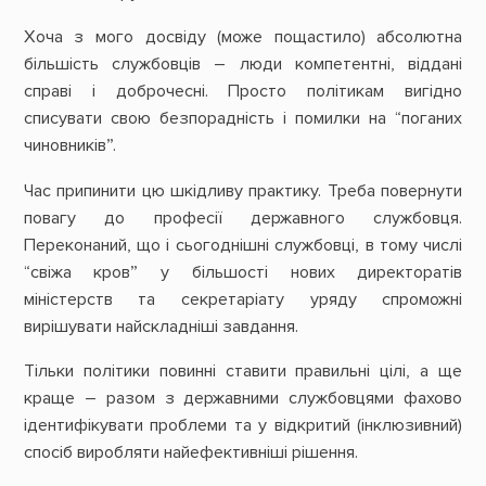
Хоча з мого досвіду (може пощастило) абсолютна
більшість службовців – люди компетентні, віддані
справі і доброчесні. Просто політикам вигідно
списувати свою безпорадність і помилки на “поганих
чиновників”.
Час припинити цю шкідливу практику. Треба повернути
повагу до професії державного службовця.
Переконаний, що і сьогоднішні службовці, в тому числі
“свіжа кров” у більшості нових директоратів
міністерств та секретаріату уряду спроможні
вирішувати найскладніші завдання.
Тільки політики повинні ставити правильні цілі, а ще
краще – разом з державними службовцями фахово
ідентифікувати проблеми та у відкритий (інклюзивний)
спосіб виробляти найефективніші рішення.