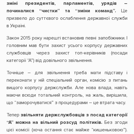
зміні президентів, парламентів, урядів –
починалися “чистки” та “зміни команд”.
Це
призвело до суттєвого ослаблення державної служби
в Україні.
Закон 2015 року нарешті встановив певні запобіжники. І
головним мав бути захист усього корпусу державних
службовців через захист топ-керівників (посади
категорії “А”) від довільного звільнення.
Точніше – для звільнення треба мати підставу і
переконати у ній спеціальний орган, комісію з питань
вищого корпусу держслужби. Але нова влада, навіть
маючи всюди тотальний контроль, на жаль, вирішила,
що “заморочуватися” з процедурами – це втрата часу.
Тепер
звільняти держслужбовців з посад категорії
“А” можна на вільний розсуд політиків.
Без згоди
цієї комісії (хоча остання стає майже “кишеньковою”).