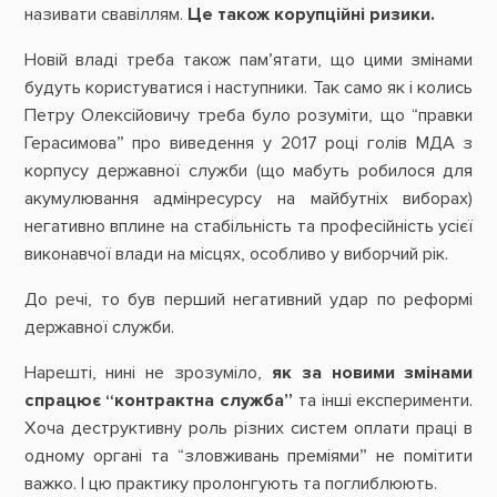
називати свавіллям.
Це також корупційні ризики.
Новій владі треба також пам’ятати, що цими змінами
будуть користуватися і наступники. Так само як і колись
Петру Олексійовичу треба було розуміти, що “правки
Герасимова” про виведення у 2017 році голів МДА з
корпусу державної служби (що мабуть робилося для
акумулювання адмінресурсу на майбутніх виборах)
негативно вплине на стабільність та професійність усієї
виконавчої влади на місцях, особливо у виборчий рік.
До речі, то був перший негативний удар по реформі
державної служби.
Нарешті, нині не зрозуміло,
як за новими змінами
спрацює “контрактна служба”
та інші експерименти.
Хоча деструктивну роль різних систем оплати праці в
одному органі та “зловживань преміями” не помітити
важко. І цю практику пролонгують та поглиблюють.