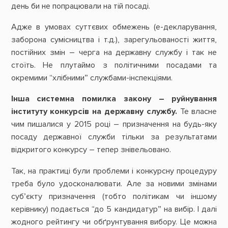
день би не попрацювали на тій посаді.
Адже в умовах суттєвих обмежень (е-декларування,
заборона сумісництва і т.д.), зарегульованості життя,
постійних змін – черга на державну службу і так не
стоїть. Не плутаймо з політичними посадами та
окремими “хлібними” службами-інспекціями.
Інша системна помилка закону – руйнування
інституту конкурсів на державну службу.
Те власне
чим пишалися у 2015 році – призначення на будь-яку
посаду державної служби тільки за результатами
відкритого конкурсу – тепер знівельовано.
Так, на практиці були проблеми і конкурсну процедуру
треба було удосконалювати. Але за новими змінами
суб’єкту призначення (тобто політикам чи іншому
керівнику) подається “до 5 кандидатур” на вибір. І далі
жодного рейтингу чи обґрунтування вибору. Це можна