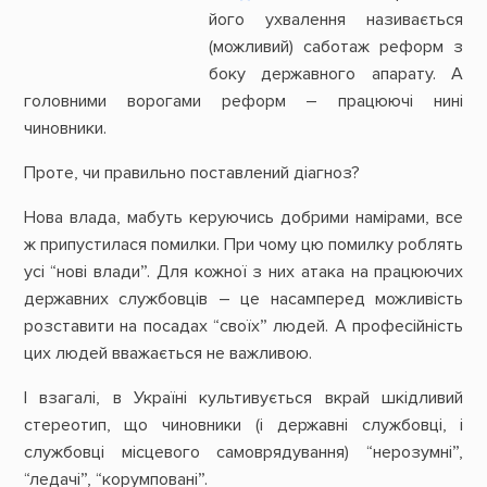
його ухвалення називається
(можливий) саботаж реформ з
боку державного апарату. А
головними ворогами реформ – працюючі нині
чиновники.
Проте, чи правильно поставлений діагноз?
Нова влада, мабуть керуючись добрими намірами, все
ж припустилася помилки. При чому цю помилку роблять
усі “нові влади”. Для кожної з них атака на працюючих
державних службовців – це насамперед можливість
розставити на посадах “своїх” людей. А професійність
цих людей вважається не важливою.
І взагалі, в Україні культивується вкрай шкідливий
стереотип, що чиновники (і державні службовці, і
службовці місцевого самоврядування) “нерозумні”,
“ледачі”, “корумповані”.