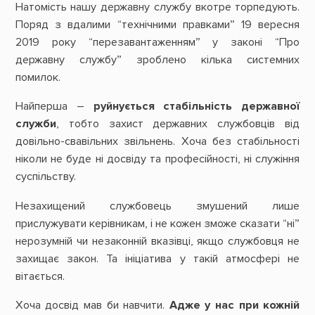
Натомість нашу державну службу вкотре торпедують.
Поряд з вдалими “технічними правками” 19 вересня
2019 року “перезавантаженням” у законі “Про
державну службу” зроблено кілька системних
помилок.
Найперша –
руйнується стабільність державної
служби
, тобто захист державних службовців від
довільно-свавільних звільнень. Хоча без стабільності
ніколи не буде ні досвіду та професійності, ні служіння
суспільству.
Незахищений службовець змушений лише
прислужувати керівникам, і не кожен зможе сказати “ні”
нерозумній чи незаконній вказівці, якщо службовця не
захищає закон. Та ініціатива у такій атмосфері не
вітається.
Хоча досвід мав би навчити.
Адже у нас при кожній