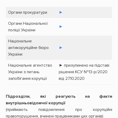
Органи прокуратури
►
Органи Національної
►
поліції України
Національне
антикорупційне бюро
►
України
Національне агентство
► призупинено на підставі
України з питань
рішення КСУ №13-р/2020
запобігання корупції
від 27.10.2020
Підрозділи, які реагують на факти
внутрішньовідомчої корупції
(приймають повідомлення про корупційні
правопорушення, вчинені працівниками цих органів)