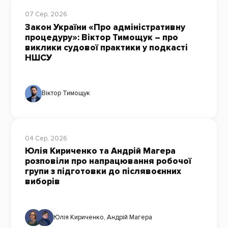
07 Сер, 2026
Закон України «Про адміністративну
процедуру»: Віктор Тимощук – про
виклики судової практики у подкасті
НШСУ
Віктор Тимощук
04 Сер, 2026
Юлія Кириченко та Андрій Магера
розповіли про напрацювання робочої
групи з підготовки до післявоєнних
виборів
Юлія Кириченко
,
Андрій Магера