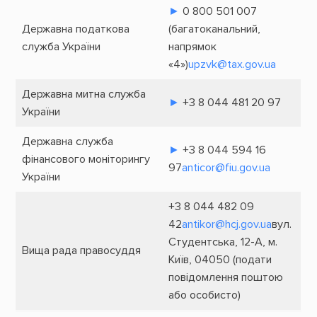
►
0 800 501 007
Державна податкова
(багатоканальний,
служба України
напрямок
«4»)
upzvk@tax.gov.ua
Державна митна служба
►
+3 8 044 481 20 97
України
Державна служба
►
+3 8 044 594 16
фінансового моніторингу
97
anticor@fiu.gov.ua
України
+3 8 044 482 09
42
antikor@hcj.gov.ua
вул.
Студентська, 12-А, м.
Вища рада правосуддя
Київ, 04050 (подати
повідомлення поштою
або особисто)