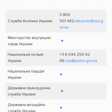
0 800
Служба безпеки України
501 482
callcenter@ssu.g
ov.ua
Міністерство внутрішніх
►
справ України
Національна поліція
+3 8 044 254 92
України
66
uzk@police.gov.ua
Національна гвардія
►
України
Державна прикордонна
►
служба України
Державна міграційна
►
служба України