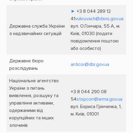
►
+3 8 044 289 12
41
vukruvach@dsns.gov.ua
Державна служба України
вул. О.Гончара, 55 А, м.
з надзвичайних ситуацій
Київ, 01030 (подати
повідомлення поштою
або особисто)
Державне бюро
anticor@dbr.gov.ua
розслідувань
Національне агентство
України з питань
+3 8 044 290 08
виявлення, розшуку та
54
stopcorr@arma.gov.ua
управління активами,
вул. Бориса Грінченка, 1,
одержаними від
м. Київ, 01001
корупційних та інших
злочинів