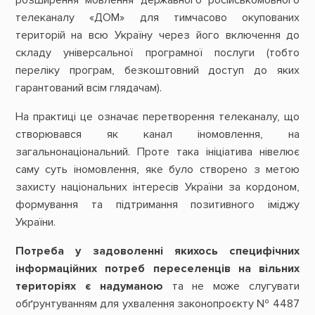
телеканалу «ДОМ» для тимчасово окупованих
територій на всю Україну через його включення до
складу універсальної програмної послуги (тобто
переліку програм, безкоштовний доступ до яких
гарантований всім глядачам).
На практиці це означає перетворення телеканалу, що
створювався як канал іномовлення, на
загальнонаціональний. Проте така ініціатива нівелює
саму суть іномовлення, яке було створено з метою
захисту національних інтересів України за кордоном,
формування та підтримання позитивного іміджу
України.
Потреба у задоволенні якихось специфічних
інформаційних потреб переселенців на вільних
територіях є надуманою
та не може слугувати
обґрунтуванням для ухвалення законопроєкту № 4487