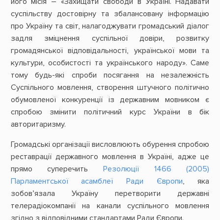
його місія – «Захищати свободи в Україні. Надавати
суспільству достовірну та збалансовану інформацію
про Україну та світ, налагоджувати громадський діалог
задля зміцнення суспільної довіри, розвитку
громадянської відповідальності, української мови та
культури, особистості та українського народу». Саме
тому будь-які спроби посягання на незалежність
Суспільного мовлення, створення штучного політично
обумовленої конкуренції із державним мовником є
спробою змінити політичний курс України в бік
авторитаризму.
Громадські організації висловлюють обурення спробою
реставрації державного мовлення в Україні, адже це
прямо суперечить
Резолюції 1466 (2005)
Парламентської асамблеї Ради Європи
, яка
зобов’язала Україну перетворити державні
телерадіокомпанії на канали суспільного мовлення
згідно з відповідними стандартами Ради Європи.