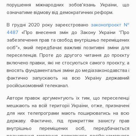
порушення міжнародних зобов’язань України, що
означатиме відмову від демократичних реформ.
В грудні 2020 року зареєстровано
законопроєкт №
4487
«Про внесення змін до Закону України “Про
забезпечення прав та свобод внутрішньо переміщених
осіб”», який передбачає важливі позитивні зміни для
переселенців. Проте до другого читання до проєкту
включено правки, які не стосуються самого проєкту, а
вносять фундаментальні зміни до медіазаконодавства і
фактично запускають на всю Україну державний
російськомовний телеканал.
Автори правок аргументують їх тим, що переселенці
мешкають на всій території України, отже, призначені
для них телепрограми мають поширюватись на всю
державу. Фактично, під прикриттям захисту прав
внутрішньо переміщених осіб, передбачається
розширення мовлення державного російськомовного