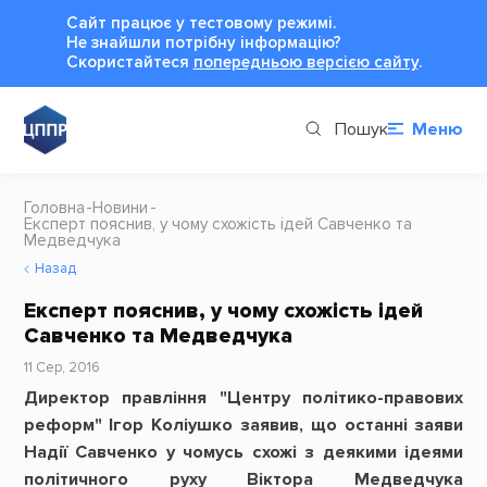
Сайт працює у тестовому режимі.
Не знайшли потрібну інформацію?
Cкористайтеся
попередньою версією сайту
.
Пошук
Меню
Головна
Новини
Експерт пояснив, у чому схожість ідей Савченко та
Медведчука
Назад
Експерт пояснив, у чому схожість ідей
Савченко та Медведчука
11 Сер, 2016
Директор правління "Центру політико-правових
реформ" Ігор Коліушко заявив, що останні заяви
Надії Савченко у чомусь схожі з деякими ідеями
політичного руху Віктора Медведчука