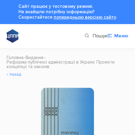
Сайт працює у тестовому режимі.
Не знайшли потрібну інформацію?
Cкористайтеся
попередньою версією сайту
.
Пошук
Меню
Головна
Видання
Реформа публічної адміністрації в Україні: Проекти
концепції та законів
Назад