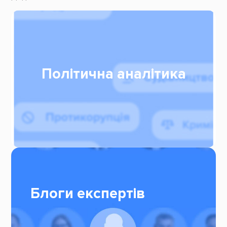
Політична аналітика
Блоги експертів