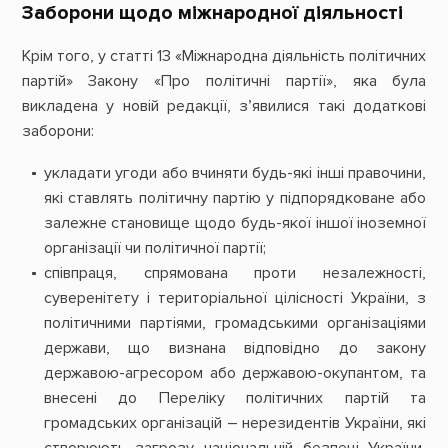
Заборони щодо міжнародної діяльності
Крім того, у статті 13 «Міжнародна діяльність політичних
партій» Закону «Про політичні партії», яка була
викладена у новій редакції, з’явилися такі додаткові
заборони:
укладати угоди або вчиняти будь-які інші правочини,
які ставлять політичну партію у підпорядковане або
залежне становище щодо будь-якої іншої іноземної
організації чи політичної партії;
співпраця, спрямована проти незалежності,
суверенітету і територіальної цілісності України, з
політичними партіями, громадськими організаціями
держави, що визнана відповідно до закону
державою-агресором або державою-окупантом, та
внесені до Переліку політичних партій та
громадських організацій – нерезидентів України, які
створюють загрозу національній безпеці України,