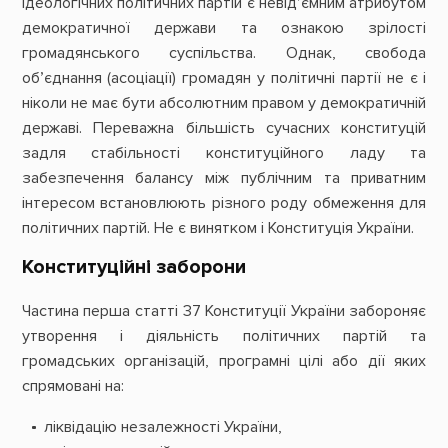
ідеологічних політичних партій є невід’ємним атрибутом
демократичної держави та ознакою зрілості
громадянського суспільства. Однак, свобода
об’єднання (асоціації) громадян у політичні партії не є і
ніколи не має бути абсолютним правом у демократичній
державі. Переважна більшість сучасних конституцій
задля стабільності конституційного ладу та
забезпечення балансу між публічним та приватним
інтересом встановлюють різного роду обмеження для
політичних партій. Не є винятком і Конституція України.
Конституційні заборони
Частина перша статті 37 Конституції України забороняє
утворення і діяльність політичних партій та
громадських організацій, програмні цілі або дії яких
спрямовані на:
ліквідацію незалежності України,