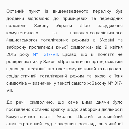
Останній пункт із вищенаведеного переліку був
доданий відповідно до прикінцевих та перехідних
положень Закону України «Про засудження
комуністичного та націонал-соціалістичного
(нацистського) тоталітарних режимів в Україні та
заборону пропаганди їхньої символіки» від 9 квітня
2015 року
№ 317-VIII
. Цікаво, що ці поняття не
розкриваються у Законі «Про політичні партії», оскільки
відповідні дефініції: що таке комуністичний та націонал-
соціалістичний тоталітарний режим та якою є їхня
символіка – визначені у тексті самого ж Закону № 317-
VIII.
До речі, символічно, що саме цими днями було
поставлено останню крапку щодо заборони діяльності
Комуністичної партії Україні. Шостий апеляційний
адміністративний суд завершив розгляд апеляційної