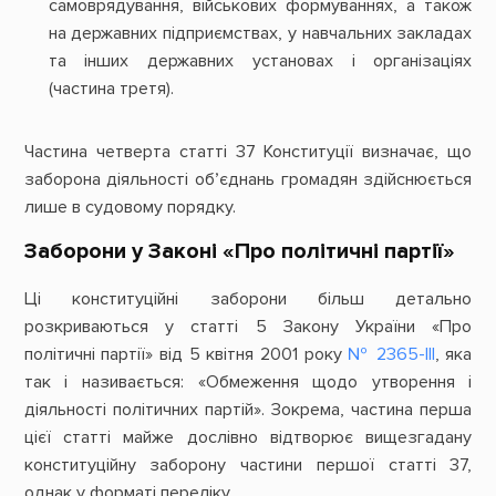
самоврядування, військових формуваннях, а також
на державних підприємствах, у навчальних закладах
та інших державних установах і організаціях
(частина третя).
Частина четверта статті 37 Конституції визначає, що
заборона діяльності обʼєднань громадян здійснюється
лише в судовому порядку.
Заборони у Законі «Про політичні партії»
Ці конституційні заборони більш детально
розкриваються у статті 5 Закону України «Про
політичні партії» від 5 квітня 2001 року
№ 2365-III
, яка
так і називається: «Обмеження щодо утворення і
діяльності політичних партій». Зокрема, частина перша
цієї статті майже дослівно відтворює вищезгадану
конституційну заборону частини першої статті 37,
однак у форматі переліку.