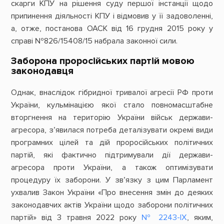
скарги КПУ на рішення суду першої інстанції щодо
припинення діяльності КПУ і відмовив у її задоволенні,
а, отже, постанова ОАСК від 16 грудня 2015 року у
справі №826/15408/15 набрала законної сили.
Заборона проросійських партій мовою
законодавця
Однак, внаслідок гібридної тривалої агресії РФ проти
України, кульмінацією якої стало повномасштабне
вторгнення на територію України військ держави-
агресора, з’явилася потреба деталізувати окремі види
програмних цілей та дій проросійських політичних
партій, які фактично підтримували дії держави-
агресора проти України, а також оптимізувати
процедуру їх заборони. У зв’язку з цим Парламент
ухвалив Закон України «Про внесення змін до деяких
законодавчих актів України щодо заборони політичних
партій» від 3 травня 2022 року
№ 2243-IX
, яким,