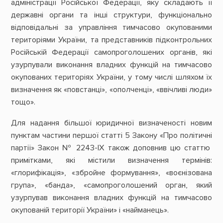
адміністрації Російської Федерації, яку складають її
державні органи та інші структури, функціонально
відповідальні за управління тимчасово окупованими
територіями України, та представників підконтрольних
Російській Федерації самопроголошених органів, які
узурпували виконання владних функцій на тимчасово
окупованих територіях України, у тому числі шляхом їх
визначення як «повстанці», «ополченці», «ввічливі люди»
тощо».
Для надання більшої юридичної визначеності новим
пунктам частини першої статті 5 Закону «Про політичні
партії» Закон № 2243-IX також доповнив цю статтю
примітками, які містили визначення термінів:
«глорифікація», «збройне формування», «воєнізована
група», «банда», «самопроголошений орган, який
узурпував виконання владних функцій на тимчасово
окупованій території України» і «найманець».