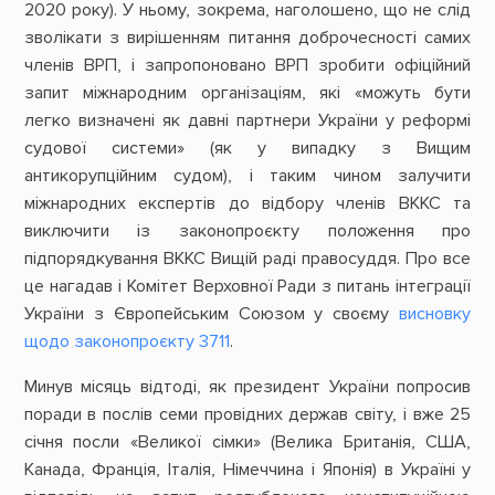
2020 року). У ньому, зокрема, наголошено, що не слід
зволікати з вирішенням питання доброчесності самих
членів ВРП, і запропоновано ВРП зробити офіційний
запит міжнародним організаціям, які «можуть бути
легко визначені як давні партнери України у реформі
судової системи» (як у випадку з Вищим
антикорупційним судом), і таким чином залучити
міжнародних експертів до відбору членів ВККС та
виключити із законопроєкту положення про
підпорядкування ВККС Вищій раді правосуддя. Про все
це нагадав і Комітет Верховної Ради з питань інтеграції
України з Європейським Союзом у своєму
висновку
щодо законопроєкту 3711
.
Минув місяць відтоді, як президент України попросив
поради в послів семи провідних держав світу, і вже 25
січня посли «Великої сімки» (Велика Британія, США,
Канада, Франція, Італія, Німеччина і Японія) в Україні у