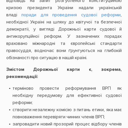
відповідь на запит розгубленого конституційною
кризою президента України надали українській
владі
поради для проведення судової реформи
,
необхідної Україні на шляху до квітучої та безпечної
демократії, у вигляді Дорожньої карти судової й
антикорупційної реформ. У зазначених порадах
враховано міжнародні та європейські стандарти
правосуддя, водночас вони ґрунтуються на глибокій
обізнаності про ситуацію в нашій країні.
Змістом Дорожньої карти є, зокрема,
рекомендації:
терміново провести реформування ВРП як
необхідну передумову для ефективної судової
реформи;
створити незалежну комісію з питань етики, яка має
повноваження перевіряти чинних членів ВРП;
запровадити новий прозорий процес відбору членів