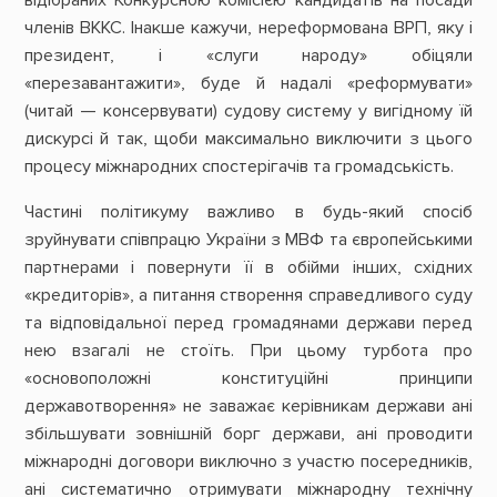
членів ВККС. Інакше кажучи, нереформована ВРП, яку і
президент, і «слуги народу» обіцяли
«перезавантажити», буде й надалі «реформувати»
(читай — консервувати) судову систему у вигідному їй
дискурсі й так, щоби максимально виключити з цього
процесу міжнародних спостерігачів та громадськість.
Частині політикуму важливо в будь-який спосіб
зруйнувати співпрацю України з МВФ та європейськими
партнерами і повернути її в обійми інших, східних
«кредиторів», а питання створення справедливого суду
та відповідальної перед громадянами держави перед
нею взагалі не стоїть. При цьому турбота про
«основоположні конституційні принципи
державотворення» не заважає керівникам держави ані
збільшувати зовнішній борг держави, ані проводити
міжнародні договори виключно з участю посередників,
ані систематично отримувати міжнародну технічну