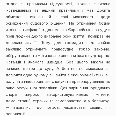
згідно з правилами підсудності, людина зв’язана
інстанційними та іншими правилами і має досить
обмежені змістові й часові можливості щодо
оскарження судового рішення. На отримання бодай
якоїсь сатисфакції з допомогою Європейського суду з
прав людини дехто витрачає роки життя і помирає, не
дочекавшись її. Тому для громадян надзвичайно
важливо отримувати правосудне, тобто законне,
обґрунтоване та мотивоване рішення вже в суді першої
інстанції і якомога швидше. Без цього ніколи не
виникне довіри до суду. А без неї не зможемо ані
довіряти одне одному, ані вийти з економічної «тіні», ані
залучати інвесторів, ані спонукати правопорушників до
законослухняної поведінки. Для вирішення юридичних
спорів широко використовуватимемо мітинги,
демонстрації, страйки та самоправство, а у безвиході
— вдаватися до погроз, насильства, свавілля і
революцій.