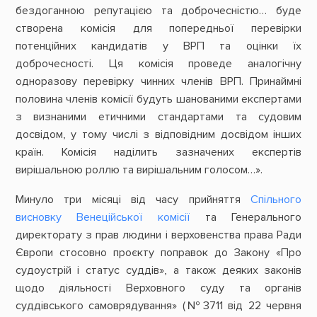
бездоганною репутацією та доброчесністю… буде
створена комісія для попередньої перевірки
потенційних кандидатів у ВРП та оцінки їх
доброчесності. Ця комісія проведе аналогічну
одноразову перевірку чинних членів ВРП. Принаймні
половина членів комісії будуть шанованими експертами
з визнаними етичними стандартами та судовим
досвідом, у тому числі з відповідним досвідом інших
країн. Комісія наділить зазначених експертів
вирішальною роллю та вирішальним голосом…».
Минуло три місяці від часу прийняття
Спільного
висновку Венеційської комісії
та Генерального
директорату з прав людини і верховенства права Ради
Європи стосовно проєкту поправок до Закону «Про
судоустрій і статус суддів», а також деяких законів
щодо діяльності Верховного суду та органів
суддівського самоврядування» (№3711 від 22 червня