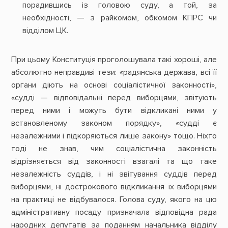
порадившись із головою суду, а той, за
необхідності, — з райкомом, обкомом КПРС чи
відділом ЦК.
При цьому Конституція проголошувала такі хороші, але
абсолютно неправдиві тези: «радянська держава, всі її
органи діють на основі соціалістичної законності»,
«судді — відповідальні перед виборцями, звітують
перед ними і можуть бути відкликані ними у
встановленому законом порядку», «судді є
незалежними і підкоряються лише закону» тощо. Ніхто
тоді не знав, чим соціалістична законність
відрізняється від законності взагалі та що таке
незалежність суддів, і ні звітування суддів перед
виборцями, ні дострокового відкликання їх виборцями
на практиці не відбувалося. Голова суду, якого на цю
адміністративну посаду призначала відповідна рада
народних депутатів за поданням начальника відділу