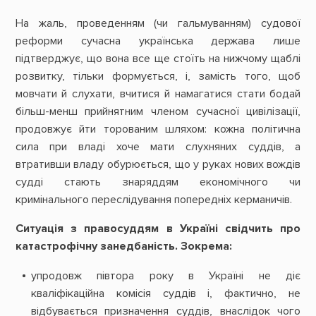
На жаль, проведенням (чи гальмуванням) судової
реформи сучасна українська держава лише
підтверджує, що вона все ще стоїть на нижчому щаблі
розвитку, тільки формується, і, замість того, щоб
мовчати й слухати, вчитися й намагатися стати бодай
більш-менш прийнятним членом сучасної цивілізації,
продовжує йти торованим шляхом: кожна політична
сила при владі хоче мати слухняних суддів, а
втративши владу обурюється, що у руках нових вождів
судді стають знаряддям економічного чи
кримінального переслідування попередніх керманичів.
Ситуація з правосуддям в Україні свідчить про
катастрофічну занедбаність. Зокрема:
упродовж півтора року в Україні не діє
кваліфікаційна комісія суддів і, фактично, не
відбувається призначення суддів, внаслідок чого