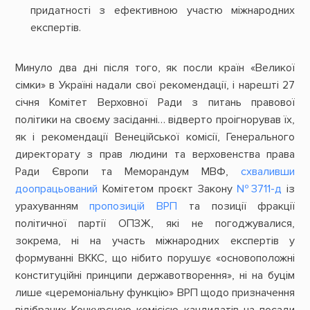
придатності з ефективною участю міжнародних
експертів.
Минуло два дні після того, як посли країн «Великої
сімки» в Україні надали свої рекомендації, і нарешті 27
січня Комітет Верховної Ради з питань правової
політики на своєму засіданні… відверто проігнорував їх,
як і рекомендації Венеційської комісії, Генерального
директорату з прав людини та верховенства права
Ради Європи та Меморандум МВФ,
схваливши
доопрацьований
Комітетом проєкт Закону
№3711-д
із
урахуванням
пропозицій ВРП
та позиції фракції
політичної партії ОПЗЖ, які не погоджувалися,
зокрема, ні на участь міжнародних експертів у
формуванні ВККС, що нібито порушує «основоположні
конституційні принципи державотворення», ні на буцім
лише «церемоніальну функцію» ВРП щодо призначення
відібраних Конкурсною комісією кандидатів на посади