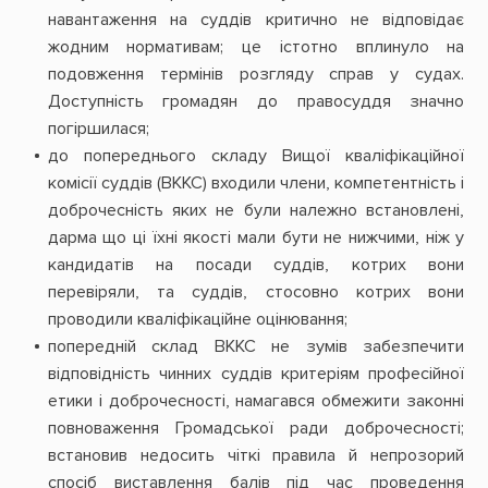
навантаження на суддів критично не відповідає
жодним нормативам; це істотно вплинуло на
подовження термінів розгляду справ у судах.
Доступність громадян до правосуддя значно
погіршилася;
до попереднього складу Вищої кваліфікаційної
комісії суддів (ВККС) входили члени, компетентність і
доброчесність яких не були належно встановлені,
дарма що ці їхні якості мали бути не нижчими, ніж у
кандидатів на посади суддів, котрих вони
перевіряли, та суддів, стосовно котрих вони
проводили кваліфікаційне оцінювання;
попередній склад ВККС не зумів забезпечити
відповідність чинних суддів критеріям професійної
етики і доброчесності, намагався обмежити законні
повноваження Громадської ради доброчесності;
встановив недосить чіткі правила й непрозорий
спосіб виставлення балів під час проведення