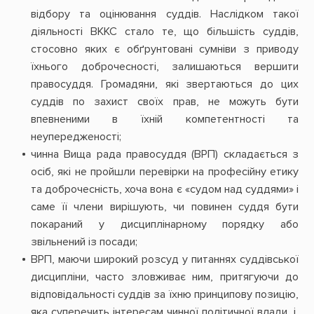
відбору та оцінювання суддів. Наслідком такої
діяльності ВККС стало те, що більшість суддів,
стосовно яких є обґрунтовані сумніви з приводу
їхнього доброчесності, залишаються вершити
правосуддя. Громадяни, які звертаються до цих
суддів по захист своїх прав, не можуть бути
впевненими в їхній компетентності та
неупередженості;
чинна Вища рада правосуддя (ВРП) складається з
осіб, які не пройшли перевірки на професійну етику
та доброчесність, хоча вона є «судом над суддями» і
саме її члени вирішують, чи повинен суддя бути
покараний у дисциплінарному порядку або
звільнений із посади;
ВРП, маючи широкий розсуд у питаннях суддівської
дисципліни, часто зловживає ним, притягуючи до
відповідальності суддів за їхню принципову позицію,
яка суперечить інтересам чинної політичної влади, і,