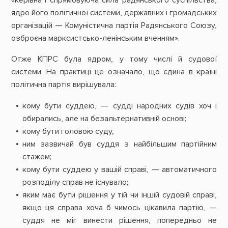
«керівна і спрямовуюча сила радянського суспільства,
ядро його політичної системи, державних і громадських
організацій — Комуністична партія Радянського Союзу,
озброєна марксистсько-ленінським вченням».
Отже КПРС була ядром, у тому числі й судової
системи. На практиці це означало, що єдина в країні
політична партія вирішувала:
кому бути суддею, — судді народних судів хоч і
обирались, але на безальтернативній основі;
кому бути головою суду,
ним зазвичай був суддя з найбільшим партійним
стажем;
кому бути суддею у вашій справі, — автоматичного
розподілу справ не існувало;
яким має бути рішення у тій чи іншій судовій справі,
якщо ця справа хоча б чимось цікавила партію, —
суддя не міг винести рішення, попередньо не