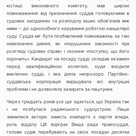
юстиції виконавчого комітету, мав широкі
повноваження: від призначення суддів головуючими в
судових засіданнях та розподілу інших обов’язків між
ними – до одноосібного керування роботою канцелярії
суду. Суддя міг бути позбавлений повноважень за такі
невизначені діяння, як «порушення законності при
розгляді судових справ» і скоєння «поступку, що його
порочить». Кандидат на посаду судді складав екзамен
перед кваліфікаційною колегією, куди входили
виключно судді, і яка діяла непрозоро. Партійно-
суддівська корпорація вирішувала всі внутрішні
проблеми і не дозволяла зазирати за лаштунки.
Через тридцять років усе ще здається, що Україна так
і не позбулася радянського судоустрою. Лише
змінилися актори: замість компартії є партія влади,
роль відділу ЦК відіграє Вища рада правосуддя,
голови судів перебувають на своїх посадах десятки