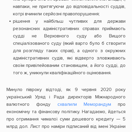
навпаки, не притягуючи до відповідальності суддів,
котрі вчинили серйозні правопорушення;
рішення у найбільш чутливих для держави
резонансних адміністративних справах приймають
судді не Верховного суду або Вищого
спеціалізованого суду (який варто було б створити
для розгляду таких справ), а одного з окружних
адміністративних судів, які відверто зловживають
своїм привілейованим становищем, а його судді, до
того ж, уникнули кваліфікаційного оцінювання.
Минуло півроку відтоді, як 9 червня 2020 року
український Уряд і Рада директорів Міжнародного
валютного фонду
схвалили Меморандум
про
економічну та фінансову політику. Нагадаємо, йдеться
про отримання чималої суми дешевого кредиту — 5
млрд дол. Лист про наміри підписаний від імені України