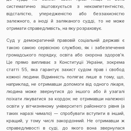
систематично зіштовхується з некомпетентністю,
відсталістю, упередженістю або беззахисністю
залежного, а іноді й заляканого судді, то не може
отримати справедливість, на яку розраховує.
Суд у демократичній правовій соціальній державі є
такою самою сервісною службою, як і забезпечення
громадського порядку, освіта або охорона здоров’я.
Це прямо випливає з Конституції України, зокрема
статті 55, яка гарантує захист судом прав і свобод
кожної людини. Відмінність полягає лише в тому, що,
наприклад, не отримавши допомоги від одного лікаря,
людина може звернутися до іншого або й узагалі
поїхати лікуватися за кордон; не отримавши належної
освіти у вітчизняному університеті районного рівня (а
таких наразі чимало) — спробувати вступити в інший,
кращий, у тому числі закордонний. Не отримавши ж
справедливості в суді, до якого вона звернулася