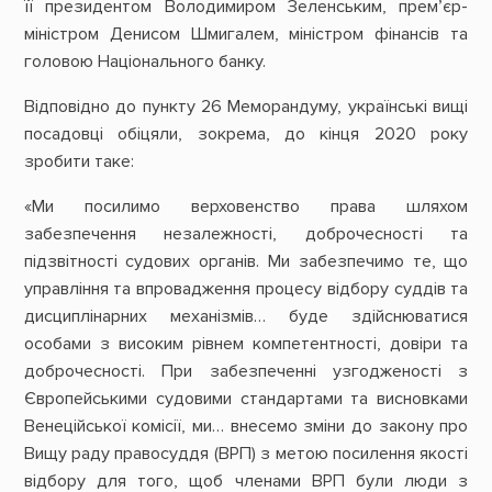
її президентом Володимиром Зеленським, прем’єр-
міністром Денисом Шмигалем, міністром фінансів та
головою Національного банку.
Відповідно до пункту 26 Меморандуму, українські вищі
посадовці обіцяли, зокрема, до кінця 2020 року
зробити таке:
«Ми посилимо верховенство права шляхом
забезпечення незалежності, доброчесності та
підзвітності судових органів. Ми забезпечимо те, що
управління та впровадження процесу відбору суддів та
дисциплінарних механізмів… буде здійснюватися
особами з високим рівнем компетентності, довіри та
доброчесності. При забезпеченні узгодженості з
Європейськими судовими стандартами та висновками
Венеційської комісії, ми… внесемо зміни до закону про
Вищу раду правосуддя (ВРП) з метою посилення якості
відбору для того, щоб членами ВРП були люди з