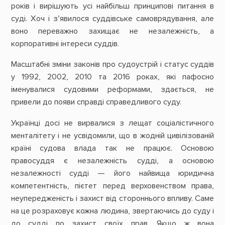
років і вирішують усі найбільш принципові питання в
суді. Хоч і з’явилося суддівське самоврядування, але
воно переважно захищає не незалежність, а
корпоративні інтереси суддів.
Масштабні зміни законів про судоустрій і статус суддів
у 1992, 2002, 2010 та 2016 роках, які пафосно
іменувалися судовими реформами, здається, не
привели до появи справді справедливого суду.
Українці досі не вирвалися з лещат соціалістичного
менталітету і не усвідомили, що в жодній цивілізованій
країні судова влада так не працює. Основою
правосуддя є незалежність судді, а основою
незалежності судді — його найвища юридична
компетентність, пієтет перед верховенством права,
неупередженість і захист від стороннього впливу. Саме
на це розраховує кожна людина, звертаючись до суду і
до судді по захист своїх прав. Якщо ж вона