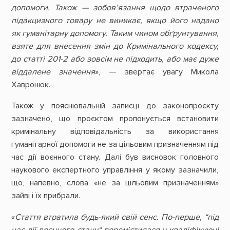
допомоги. Також — зобов’язання щодо втраченого
підакцизного товару не виникає, якщо його надано
як гуманітарну допомогу. Таким чином обґрунтування,
взяте для внесення змін до Кримінального кодексу,
до статті 201-2 або зовсім не підходить, або має дуже
віддалене значення
», — звертає увагу Микола
Хавронюк.
Також у пояснювальній записці до законопроєкту
зазначено, що проєктом пропонується встановити
кримінальну відповідальність за використання
гуманітарної допомоги не за цільовим призначенням під
час дії воєнного стану. Далі був висновок головного
наукового експертного управління у якому зазначили,
що, напевно, слова «не за цільовим призначенням»
зайві і їх прибрали.
«
Стаття втратила будь-який свій сенс. По-перше, “під
час дії воєнного стану“ перемістилася у кваліфікуючі