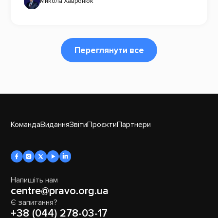
Микола Хавронюк
Переглянути все
Команда
Видання
Звіти
Проєкти
Партнери
Напишіть нам
centre@pravo.org.ua
Є запитання?
+38 (044) 278-03-17