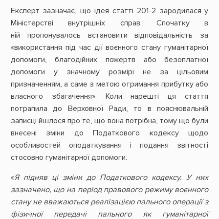
Експерт зазначає, що ідея статті 201-2 зародилася у
Міністерстві внутрішніх справ. Спочатку в
ній пропонувалось встановити відповідальність за
«використання під час дії воєнного стану гуманітарної
допомоги, благодійних пожертв або безоплатної
допомоги у значному розмірі не за цільовим
призначенням, а саме з метою отримання прибутку або
власного збагачення». Коли нарешті ця стаття
потрапила до Верховної Ради, то в пояснювальній
записці йшлося про те, що вона потрібна, тому що були
внесені зміни до Податкового кодексу щодо
особливостей оподаткування і подання звітності
стосовно гуманітарної допомоги.
«
Я підняв ці зміни до Податкового кодексу. У них
зазначено, що на період правового режиму воєнного
стану не вважаються реалізацією пального операції з
фізичної передачі пального як гуманітарної