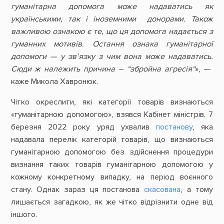
гуманітарна допомога може надаватись як
українськими, так і іноземними донорами. Також
важливою ознакою є те, що ця допомога надається з
гуманних мотивів. Остання ознака гуманітарної
допомоги — у зв’язку з чим вона може надаватись.
Сюди ж належить причина – “збройна агресія“
», —
каже Микола Хавронюк.
Чітко окреслити, які категорії товарів визнаються
«гуманітарною допомогою», взявся Кабінет міністрів. 7
березня 2022 року уряд ухвалив
постанову
, яка
надавала перелік категорій товарів, що визнаються
гуманітарною допомогою без здійснення процедури
визнання таких товарів гуманітарною допомогою у
кожному конкретному випадку, на період воєнного
стану. Однак зараз ця постанова
скасована
, а тому
лишається загадкою, як же чітко відрізнити одне від
іншого.