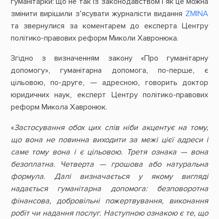
гуманітарки: що не так із законодавством і як це можна
змінити вирішили з’ясувати журналісти видання
ZMINA
та звернулися за коментарем до експерта Центру
політико-правових реформ Миколи Хавронюка.
Згідно з визначенням закону «Про гуманітарну
допомогу», гуманітарна допомога, по-перше, є
цільовою, по-друге, — адресною, говорить доктор
юридичних наук, експерт Центру політико-правових
реформ Микола Хавронюк.
«
Застосування обох цих слів ніби акцентує на тому,
що вона не повинна виходити за межі цієї адреси і
саме тому вона і є цільовою. Третя ознака — вона
безоплатна. Четверта — грошова або натуральна
формула. Далі визначається у якому вигляді
надається гуманітарна допомога: безповоротна
фінансова, добровільні пожертвування, виконання
робіт чи надання послуг. Наступною ознакою є те, що