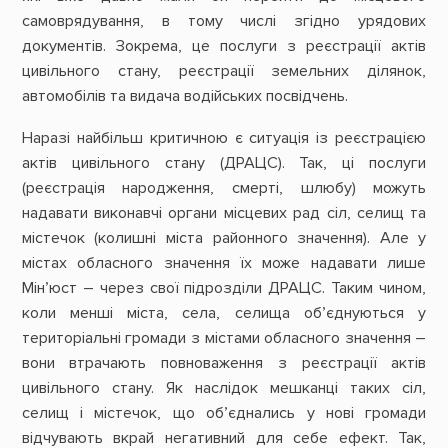
самоврядування, в тому числі згідно урядових
документів. Зокрема, це послуги з реєстрації актів
цивільного стану, реєстрації земельних ділянок,
автомобілів та видача водійських посвідчень.
Наразі найбільш критичною є ситуація із реєстрацією
актів цивільного стану (ДРАЦС). Так, ці послуги
(реєстрація народження, смерті, шлюбу) можуть
надавати виконавчі органи місцевих рад сіл, селищ та
містечок (колишні міста районного значення). Але у
містах обласного значення їх може надавати лише
Мін’юст – через свої підрозділи ДРАЦС. Таким чином,
коли менші міста, села, селища об’єднуються у
територіальні громади з містами обласного значення –
вони втрачають повноваження з реєстрації актів
цивільного стану. Як наслідок мешканці таких сіл,
селищ і містечок, що об’єднались у нові громади
відчувають вкрай негативний для себе ефект. Так,