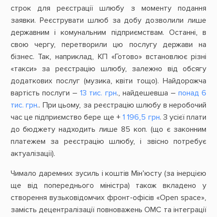
строк для реєстрації шлюбу з моменту подання
заявки. Реєструвати шлюб за добу дозволили лише
державним і комунальним підприємствам. Останні, в
свою чергу, перетворили цю послугу держави на
бізнес. Так, наприклад, КП «Готово» встановлює різні
«такси» за реєстрацію шлюбу, залежно від обсягу
додаткових послуг (музика, квіти тощо). Найдорожча
вартість послуги –
13 тис. грн
., найдешевша –
понад 6
тис. грн
.. При цьому, за реєстрацію шлюбу в неробочий
час це підприємство бере ще +
1 196,5 грн
. З усієї плати
до бюджету надходить лише 85 коп. (що є законним
платежем за реєстрацію шлюбу, і звісно потребує
актуалізації).
Чимало даремних зусиль і коштів Мін’юсту (за інерцією
ще від попереднього міністра) також вкладено у
створення вузьковідомчих фронт-офісів «Open space»,
замість децентралізації повноважень ОМС та інтеграції