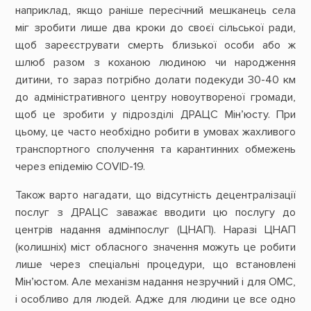
наприклад, якщо раніше пересічний мешканець села
міг зробити лише два кроки до своєї сільської ради,
щоб зареєструвати смерть близької особи або ж
шлюб разом з коханою людиною чи народження
дитини, то зараз потрібно долати подекуди 30-40 км
до адміністративного центру новоутвореної громади,
щоб це зробити у підрозділі ДРАЦС Мін’юсту. При
цьому, це часто необхідно робити в умовах жахливого
транспортного сполучення та карантинних обмежень
через епідемію COVID-19.
Також варто нагадати, що відсутність децентралізації
послуг з ДРАЦС заважає вводити цю послугу до
центрів надання адмінпослуг (ЦНАП). Наразі ЦНАП
(колишніх) міст обласного значення можуть це робити
лише через спеціальні процедури, що встановлені
Мін’юстом. Але механізм надання незручний і для ОМС,
і особливо для людей. Адже для людини це все одно