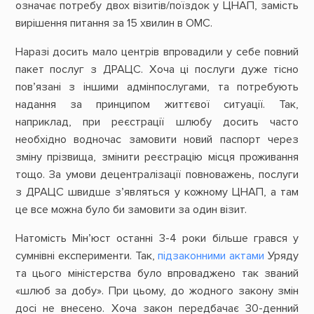
означає потребу двох візитів/поїздок у ЦНАП, замість
вирішення питання за 15 хвилин в ОМС.
Наразі досить мало центрів впровадили у себе повний
пакет послуг з ДРАЦС. Хоча ці послуги дуже тісно
пов’язані з іншими адмінпослугами, та потребують
надання за принципом життєвої ситуації. Так,
наприклад, при реєстрації шлюбу досить часто
необхідно водночас замовити новий паспорт через
зміну прізвища, змінити реєстрацію місця проживання
тощо. За умови децентралізації повноважень, послуги
з ДРАЦС швидше з’являться у кожному ЦНАП, а там
це все можна було би замовити за один візит.
Натомість Мін’юст останні 3-4 роки більше грався у
сумнівні експерименти. Так,
підзаконними актами
Уряду
та цього міністерства було впроваджено так званий
«шлюб за добу». При цьому, до жодного закону змін
досі не внесено. Хоча закон передбачає 30-денний