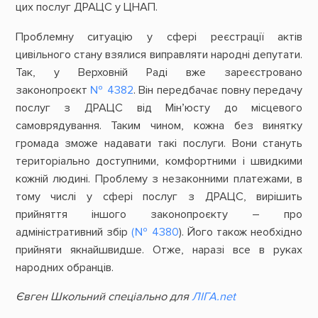
цих послуг ДРАЦС у ЦНАП.
Проблемну ситуацію у сфері реєстрації актів
цивільного стану взялися виправляти народні депутати.
Так, у Верховній Раді вже зареєстровано
законопроєкт
№ 4382
. Він передбачає повну передачу
послуг з ДРАЦС від Мін’юсту до місцевого
самоврядування. Таким чином, кожна без винятку
громада зможе надавати такі послуги. Вони стануть
територіально доступними, комфортними і швидкими
кожній людині. Проблему з незаконними платежами, в
тому числі у сфері послуг з ДРАЦС, вирішить
прийняття іншого законопроєкту – про
адміністративний збір
(№ 4380
). Його також необхідно
прийняти якнайшвидше. Отже, наразі все в руках
народних обранців.
Євген Школьний спеціально для
ЛІГА.net