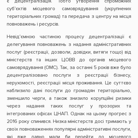
є децентралізація. Тобто утворення спроможних
суб’єктів місцевого самоврядування (укрупнених
територіальних громад) та передача з центру на місця
повноважень і ресурсів.
Невід’ємною частиною процесу децентралізації є
делегування повноважень з надання адміністративних
послуг (реєстрації, дозволи, довідки, витяги тощо) від
міністерств та інших ЦОВВ до органів місцевого
самоврядування (ОМС). Так, за останні 5 років вже було
децентралізовано послуги з реєстрації бізнесу,
нерухомості, реєстрації місця проживання. Це суттєво
наблизило дані послуги до громадян територіально,
зменшило черги, а також знизило корупційні ризики
через надання таких послуг у прозорих та
інтегрованих офісах ЦНАП. Однак на цьому прогрес з
2016 року спинився. Низка міністерств досі тримають у
своїх повноваженнях популярні адміністративні послуги,
які вже давно мали би перейти до місцевого