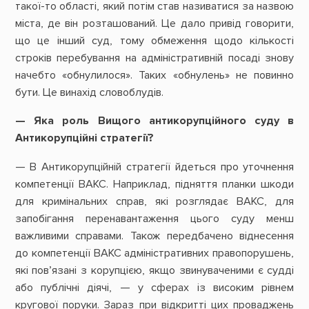
такої-то області, який потім став називатися за назвою
міста, де він розташований. Це дало привід говорити,
що це інший суд, тому обмеження щодо кількості
строків перебування на адміністративній посаді знову
начебто «обнулилося». Таких «обнулень» не повинно
бути. Це винахід словоблудів.
— Яка роль Вищого антикорупційного суду в
Антикорупційні стратегії?
— В Антикорупційній стратегії йдеться про уточнення
компетенції ВАКС. Наприклад, підняття планки шкоди
для кримінальних справ, які розглядає ВАКС, для
запобігання перенавантаження цього суду менш
важливими справами. Також передбачено віднесення
до компетенції ВАКС адміністративних правопорушень,
які пов’язані з корупцією, якщо звинуваченими є судді
або публічні діячі, — у сферах із високим рівнем
кругової поруки. Зараз при відкритті цих проваджень