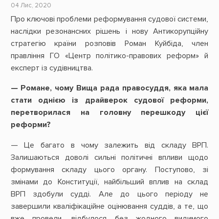
04 Лис, 2020
Про ключові проблеми реформування судової системи,
наслідки резонансних рішень і нову Антикорупційну
стратегію країни розповів Роман Куйбіда, член
правління ГО «Центр політико-правових реформ» й
експерт із судівництва.
— Романе, чому Вища рада правосуддя, яка мала
стати однією із драйверок судової реформи,
перетворилася на головну перешкоду цієї
реформи?
— Це багато в чому залежить від складу ВРП.
Залишаються доволі сильні політичні впливи щодо
формування складу цього органу. Поступово, зі
змінами до Конституції, найбільший вплив на склад
ВРП
здобули судді. Але до цього періоду не
завершили кваліфікаційне оцінювання суддів, а те, що
вже провели, відбулося без жодного видимого