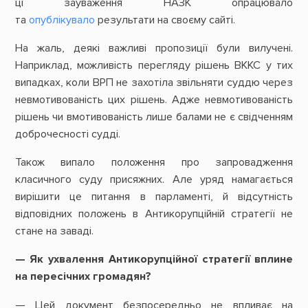
ці зауваження НАЗК опрацювало
та
опублікувало
результати на своєму сайті.
На жаль, деякі важливі пропозиції були вилучені.
Наприклад, можливість перегляду рішень ВККС у тих
випадках, коли ВРП не захотіла звільняти суддю через
невмотивованість цих рішень. Адже невмотивованість
рішень чи вмотивованість лише балами не є свідченням
доброчесності судді.
Також випало положення про запровадження
класичного суду присяжних. Але уряд намагається
вирішити це питання в парламенті, й відсутність
відповідних положень в Антикорупційній стратегії не
стане на заваді.
— Як ухвалення Антикорупційної стратегії вплине
на пересічних громадян?
— Цей документ безпосередньо не впливає на