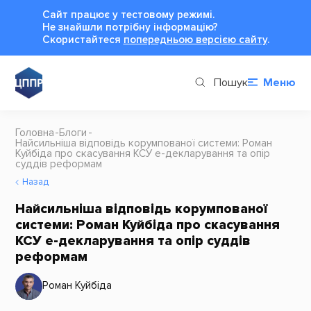
Сайт працює у тестовому режимі.
Не знайшли потрібну інформацію?
Cкористайтеся
попередньою версією сайту
.
Пошук
Меню
Головна
Блоги
Найсильніша відповідь корумпованої системи: Роман
Куйбіда про скасування КСУ е-декларування та опір
суддів реформам
Назад
Найсильніша відповідь корумпованої
системи: Роман Куйбіда про скасування
КСУ е-декларування та опір суддів
реформам
Роман Куйбіда