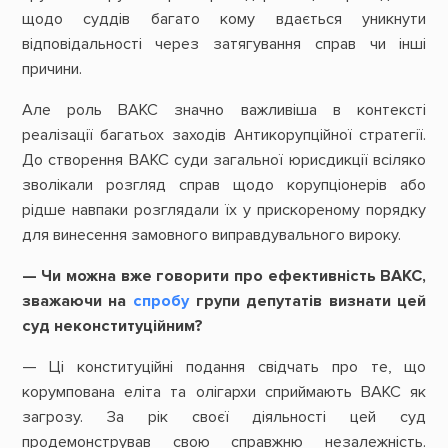
щодо суддів багато кому вдається уникнути
відповідальності через затягування справ чи інші
причини.
Але роль ВАКС значно важливіша в контексті
реалізації багатьох заходів Антикорупційної стратегії.
До створення ВАКС суди загальної юрисдикції всіляко
зволікали розгляд справ щодо корупціонерів або
рідше навпаки розглядали їх у прискореному порядку
для винесення замовного виправдувального вироку.
— Чи можна вже говорити про ефективність ВАКС,
зважаючи на
спробу
групи депутатів визнати цей
суд неконституційним?
— Ці конституційні подання свідчать про те, що
корумпована еліта та олігархи сприймають ВАКС як
загрозу. За рік своєї діяльності цей суд
продемонстрував свою справжню незалежність.