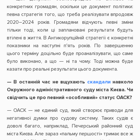
конкретних громадян, оскільки це документ політики:
певна стратегія того, що треба реалізувати впродовж
2020–2024 років. Громадяни відчують певні зміни
тільки тоді, коли ці заплановані результати будуть
втілені в життя. В Антикорупційній стратегії є конкретні
показники на наступні п’ять років. По завершенню
цього терміну доцільно буде проаналізувати, що саме
було виконано, а що — ні та чому. Тоді можна буде
казати про реальні результати цього документа.
— В останній час не вщухають
скандали
навколо
Окружного адміністративного суду міста Києва. Чи
свідчить це про певний «особливий» статус ОАСК?
— ОАСК — не єдиний суд, який створює приводи для
негативної думки про судову систему. Таких судів є
доволі багато, наприклад, Печерський районний суд
міста Києва. Але зараз «пальму першості» тримає все ж