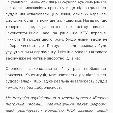
як ухвалення завідомо неправосудних судових рішень.
Це дасть можливість притягнути до відповідальності
суддів, які ухвалювали ці рішення, оскільки караність
цих діянь була та поки ще залишається. Нагадаю, що
теперішня редакція статті ще влітку визнана
неконституційною, але за рішенням КСУ втратить
чинність 11 грудня цього року. Якщо новий закон не
набере чинності до 11 грудня, тоді караність буде
усунута з вини парламенту, і пізніше ухвалення такого
закону вже не матиме зворотної дії в часі.
Оновлення законодавства, й у разі необхідності
положень Конституції, має призвести до підзвітності
судової влади і КСУ, адже реальна незалежність суддів
неможлива без доброчесності.
Це інтерв’ю опубліковано в межах проєкту «Базова
підтримка “Коаліції Реанімаційний пакет реформ”,
який реалізується Коаліцією РПР завдяки щирій