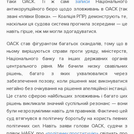
таки ОАСК. Ті ж самі
записи
Національного
антикорупційного бюро щодо зловживань в ОАСК (так
звані «плівки Вовка». — Коаліція РПР) демонструють те,
наскільки ця судова система прогнила зсередини — це
навіть гірше, ніж ми могли здогадуватися.
ОАСК став фігурантом багатьох скандалів, тому що в
ньому вирішуються справи проти уряду, міністерств,
Національного банку та інших державних органів
центрального рівня. Ми бачили
низку свавільних
рішень, багато з яких ухвалювалися через
забезпечення позову, коли рішення має виконуватися
негайно без очікування на рішення апеляційної інстанції.
Це стало сферою найбільших зловживань і багато цих
рішень викликали значний суспільний резонанс — вони
були незрозумілими навіть для правників. Фактично цей
суд втягнувся в політичну боротьбу на користь певних
політичних сил. Навіть заяви голови ОАСК, судячи з
плівок НАБУ, про
«політичну проституцію»
свідчать про