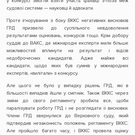
у конкурсі змогли взяти участь фахівці з-поза меж
судової системи — науковці й адвокати.
Проте ігнорування з боку ВККС негативних висновків
ГРД призвело до суспільного невдоволення
результатами оцінювань, конкурсів тощо. Крім добору
суддів до ВАКС, де міжнародні експерти мали більше
можливостей вплинути на результат і відсів
недоброчесних кандидатів. Адже майже всі
кандидати,
щодо яких був сумнів у міжнародних
експертів, «вилітали» з конкурсу.
Але цього не було у випадку рішень ГРД, які в
більшості випадків йшли у смітник. Також ВККС через
зміни до свого регламенту зробила все, щоби
паралізувати роботу ГРД і не розглядати її висновки.
Члени ГРД звернулися до Верховного суду, який
підтвердив незаконність положень регламенту ВККС.
Але пройшло багато часу, і ВККС провела оцінку