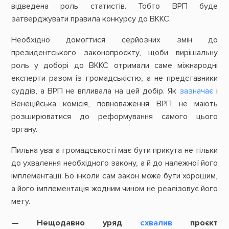
відведена роль статистів. Тобто ВРП буде
затверджувати правила конкурсу до ВККС.
Необхідно домогтися серйозних змін до
президентського законопроєкту, щоби вирішальну
роль у доборі до ВККС отримали саме міжнародні
експерти разом із громадськістю, а не представники
суддів, а ВРП не впливала на цей добір. Як
зазначає
і
Венеційська комісія, повноваження ВРП не мають
розширюватися до реформування самого цього
органу.
Пильна увага громадськості має бути прикута не тільки
до ухвалення необхідного закону, а й до належної його
імплементації. Бо інколи сам закон може бути хорошим,
а його імплементація жодним чином не реалізовує його
мету.
— Нещодавно уряд
схвалив
проєкт