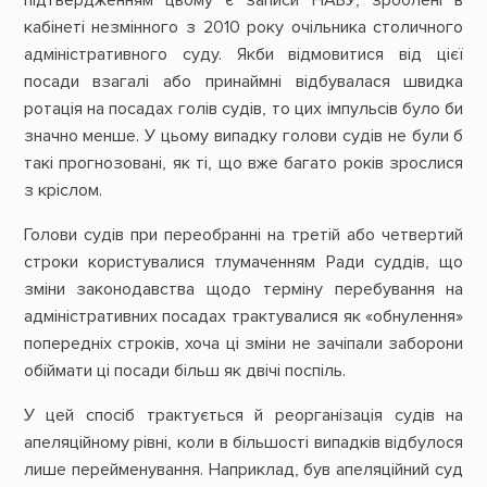
кабінеті незмінного з 2010 року очільника столичного
адміністративного суду. Якби відмовитися від цієї
посади взагалі або принаймні відбувалася швидка
ротація на посадах голів судів, то цих імпульсів було би
значно менше. У цьому випадку голови судів не були б
такі прогнозовані, як ті, що вже багато років зрослися
з кріслом.
Голови судів при переобранні на третій або четвертий
строки користувалися тлумаченням Ради суддів, що
зміни законодавства щодо терміну перебування на
адміністративних посадах трактувалися як «обнулення»
попередніх строків, хоча ці зміни не зачіпали заборони
обіймати ці посади більш як двічі поспіль.
У цей спосіб трактується й реорганізація судів на
апеляційному рівні, коли в більшості випадків відбулося
лише перейменування. Наприклад, був апеляційний суд