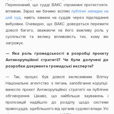
Переконаний, що судді ВАКС спроможні протистояти
впливам. Зараз ми бачимо всілякі
публічні нападки на
цей суд
, навіть замахи на суддів через підкладання
вибухівки. Очевидно, що ВАКС доведеться пережити
доволі багато, зважаючи на його важливу роль у
суспільстві та велику впливовість тих, кому він
загрожує.
— Яка роль громадськості в розробці проєкту
Антикорупційної стратегії? Чи були долучені до
розробки документа громадські експерти?
— Так, процес був доволі інклюзивним. Влітку
Національне агентство з питань запобігання корупції
винесло проєкт Антикорупційної стратегії на публічне
обговорення. Цікаво, що найбільше зауважень і
пропозицій надійшло до розділу щодо системи
правосуддя, здебільшого від органів судової влади. Усі