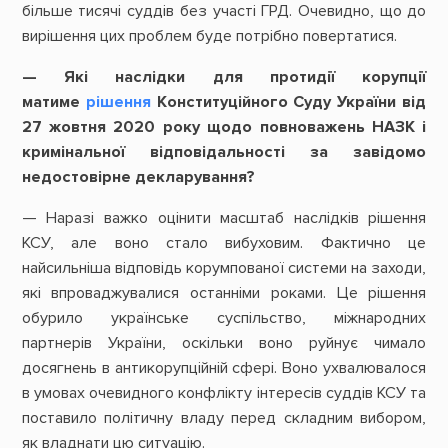
більше тисячі суддів без участі ГРД. Очевидно, що до
вирішення цих проблем буде потрібно повертатися.
— Які наслідки для протидії корупції
матиме
рішення
Конституційного Суду України від
27 жовтня 2020 року щодо повноважень НАЗК і
кримінальної відповідальності за завідомо
недостовірне декларування?
— Наразі важко оцінити масштаб наслідків рішення
КСУ, але воно стало вибуховим. Фактично це
найсильніша відповідь корумпованої системи на заходи,
які впроваджувалися останніми роками. Це рішення
обурило українське суспільство, міжнародних
партнерів України, оскільки воно руйнує чимало
досягнень в антикорупційній сфері. Воно ухвалювалося
в умовах очевидного конфлікту інтересів суддів КСУ та
поставило політичну владу перед складним вибором,
як владнати цю ситуацію.