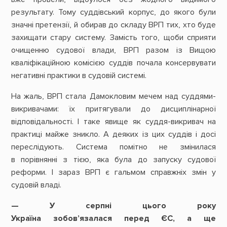
результату. Тому суддівський корпус, до якого були
значні претензії, й обирав до складу ВРП тих, хто буде
захищати стару систему. Замість того, щоби сприяти
очищенню судової влади, ВРП разом із Вищою
кваліфікаційною комісією суддів почала консервувати
негативні практики в судовій системі.
На жаль, ВРП стала Дамокловим мечем над суддями-
викривачами: їх притягували до дисциплінарної
відповідальності. І таке явище як суддя-викривач на
практиці майже зникло. А деяких із цих суддів і досі
переслідують. Система помітно не змінилася
в порівнянні з тією, яка була до запуску судової
реформи. І зараз ВРП є гальмом справжніх змін у
судовій владі.
— У серпні цього року
Україна зобов’язалася перед ЄС, а ще