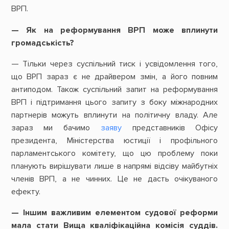
ВРП.
— Як на реформування ВРП може вплинути
громадськість?
— Тільки через суспільний тиск і усвідомлення того,
що ВРП зараз є не драйвером змін, а його повним
антиподом. Також суспільний запит на реформування
ВРП і
підтримання цього запиту з боку міжнародних
партнерів можуть вплинути на політичну владу. Але
зараз ми бачимо
заяву
представників Офісу
президента, Міністерства юстиції і профільного
парламентського комітету, що цю проблему поки
планують вирішувати лише в напрямі відсіву майбутніх
членів ВРП, а не чинних. Це не дасть очікуваного
ефекту.
— Іншим важливим елементом судової реформи
мала стати Вища кваліфікаційна комісія суддів.