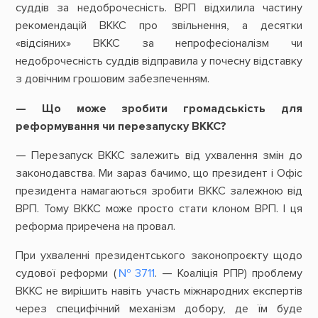
суддів за недоброчесність. ВРП відхилила частину
рекомендацій ВККС про звільнення, а десятки
«відсіяних» ВККС за непрофесіоналізм чи
недоброчесність суддів відправила у почесну відставку
з довічним грошовим забезпеченням.
— Що може зробити громадськість для
реформування чи перезапуску ВККС?
— Перезапуск ВККС залежить від ухвалення змін до
законодавства. Ми зараз бачимо, що президент і Офіс
президента намагаються зробити ВККС залежною від
ВРП. Тому ВККС може просто стати клоном ВРП. І ця
реформа приречена на провал.
При ухваленні президентського законопроєкту щодо
судової реформи (
№ 3
711
. — Коаліція РПР) проблему
ВККС не вирішить навіть участь міжнародних експертів
через специфічний механізм добору, де їм буде