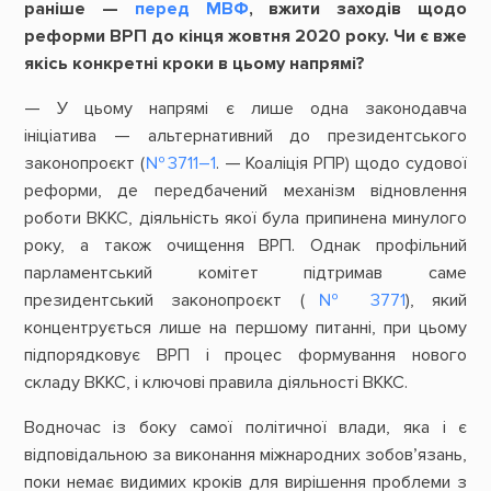
раніше —
перед МВФ
, вжити заходів щодо
реформи ВРП до кінця жовтня 2020 року. Чи є вже
якісь конкретні кроки в цьому напрямі?
— У цьому напрямі є лише одна законодавча
ініціатива — альтернативний до президентського
законопроєкт (
№ 3
711–1
. — Коаліція РПР) щодо судової
реформи, де передбачений механізм відновлення
роботи ВККС, діяльність якої була припинена минулого
року, а також очищення ВРП. Однак профільний
парламентський комітет підтримав саме
президентський законопроєкт (
№ 3771
), який
концентрується лише на першому питанні, при цьому
підпорядковує ВРП і процес формування нового
складу ВККС, і ключові правила діяльності ВККС.
Водночас із боку самої політичної влади, яка і є
відповідальною за виконання міжнародних зобов’язань,
поки немає видимих кроків для вирішення проблеми з