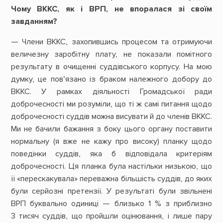
Чому ВККС, як і ВРП, не впоралася зі своїм
завданням?
— Члени ВККС, захопившись процесом та отримуючи
величезну заробітну плату, не показали помітного
результату в очищенні суддівського корпусу. На мою
думку, це пов’язано із
браком належного
добору до
ВККС. У рамках діяльності Громадської ради
доброчесності ми розуміли, що ті ж самі питання щодо
доброчесності суддів можна висувати й до членів ВККС.
Ми не бачили бажання з боку цього органу поставити
нормальну (я вже не кажу про високу) планку щодо
поведінки суддів, яка б відповідала критеріям
доброчесності. Ця планка була настільки низькою, що
її «перескакувала» переважна більшість суддів, до яких
були серйозні претензії. У результаті були звільнені
ВРП буквально одиниці — близько 1 % з приблизно
3 тисяч суддів, що пройшли оцінювання, і лише пару