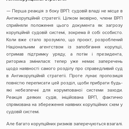
— Перша реакція з боку ВРП: судовій владі не місце в
Антикорупційній стратегії. Цілком імовірно, члени ВРП
сприйняли положення цього документа як загрозу
корупційній судовій системі, зокрема й собі особисто.
Коли вже стало зрозуміло, що проєкт, розроблений
Національним агентством із запобігання корупції,
отримав підтримку уряду, а потім і президента,
риторика змінилася: тепер уже немає заперечень
щодо наявності самого розділу про справедливий суд
в Антикорупційній стратегії. Проте лунає пропозиція
повністю переписати цей розділ, щоби прибрати будь-
які небезпечні для корумпованої системи заходи.
Реакція деяких судів, ініційована ВРП, фактично
спрямована на збереження наявних корупційних схем у
судовій системі.
Але багато корупційних ризиків заперечуються взагалі.