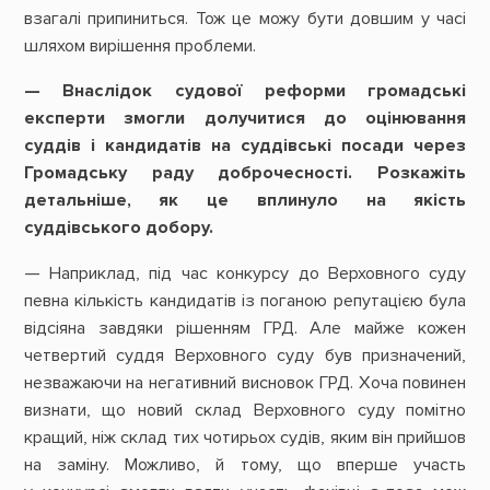
взагалі припиниться. Тож це можу бути довшим у часі
шляхом вирішення проблеми.
— Внаслідок судової реформи громадські
експерти змогли долучитися до оцінювання
суддів і кандидатів на суддівські посади через
Громадську раду доброчесності. Розкажіть
детальніше, як це вплинуло на якість
суддівського добору.
— Наприклад, під час конкурсу до Верховного суду
певна кількість кандидатів із поганою репутацією була
відсіяна завдяки рішенням ГРД. Але майже кожен
четвертий суддя Верховного суду був призначений,
незважаючи на негативний висновок ГРД. Хоча повинен
визнати, що новий склад Верховного суду помітно
кращий, ніж склад тих чотирьох судів, яким він прийшов
на заміну. Можливо, й тому, що вперше участь