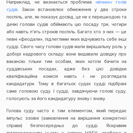
Наприклад, не визнається проблема
«вічних» голів
судів
. Закон встановлює обмеження у два строки
поспіль, але, як показує досвід, це не є перешкодою та
деякі голови судів обіймають цю посаду три, чотири
або навіть п’ять строків поспіль. Багато хто з них — це
певні «феодали», підлеглими яких відчувають себе інші
судді. Свого часу голови судів мали вирішальну роль у
доборі кадрового складу: вони видавали довідку про
вакансію тільки тим особам, яких хотіли бачити на
суддівських посадах, адже без цієї довідки
кваліфікаційна комісія навіть і не розглядала
кандидатури. Тому в багатьох судах судді підібрані
саме головою суду. І судді, завдячуючи голові суду,
голосують за його кандидатуру знову і знову.
Голова суду часто є тим елементом, який передає
імпульс ззовні (замовлення на вирішення конкретної
справи) безпосередньо до судді. Яскравим
підтвердженням цьому є записи НАБУ, зроблені в