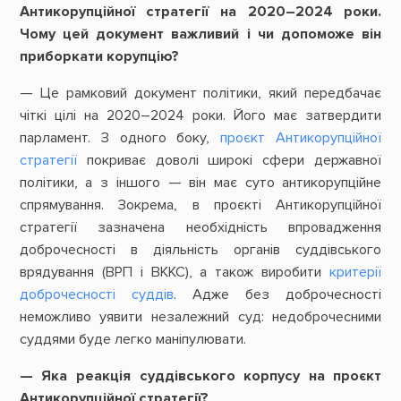
Антикорупційної стратегії на 2020–2024 роки.
Чому цей документ важливий і чи допоможе він
приборкати корупцію?
— Це рамковий документ політики, який передбачає
чіткі цілі на 2020–2024 роки. Його має затвердити
парламент. З одного боку,
проєкт Антикорупційної
стратегії
покриває доволі широкі сфери державної
політики, а з іншого — він має суто антикорупційне
спрямування. Зокрема, в проєкті Антикорупційної
стратегії зазначена необхідність впровадження
доброчесності в діяльність органів суддівського
врядування (ВРП і ВККС), а також виробити
критерії
доброчесності суддів
. Адже без доброчесності
неможливо уявити незалежний суд: недоброчесними
суддями буде легко маніпулювати.
— Яка реакція суддівського корпусу на проєкт
Антикорупційної стратегії?