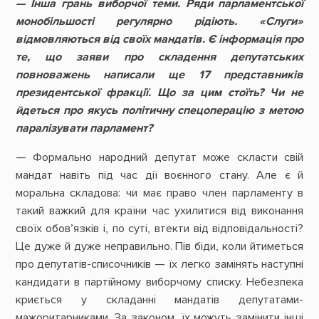
— Інша грань виборчої теми. Ряди парламентської
монобільшості регулярно рідіють. «Слуги»
відмовляються від своїх мандатів. Є інформація про
те, що заяви про складення депутатських
повноважень написали ще 17 представників
президентської фракції. Що за цим стоїть? Чи не
йдеться про якусь політичну спецоперацію з метою
паралізувати парламент?
— Формально народний депутат може скласти свій
мандат навіть під час дії воєнного стану. Але є й
моральна складова: чи має право член парламенту в
такий важкий для країни час ухилитися від виконання
своїх обов’язків і, по суті, втекти від відповідальності?
Це дуже й дуже неправильно. Пів біди, коли йтиметься
про депутатів-списочників — їх легко замінять наступні
кандидати в партійному виборчому списку. Небезпека
криється у складанні мандатів депутатами-
мажоритарниками. За законом, їх можуть замінити інші