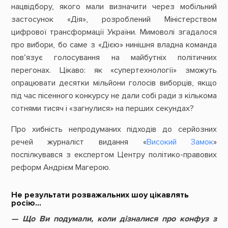
нацвідбору, якого мали визначити через мобільний
застосунок «Дія», розроблений Міністерством
цифрової трансформації України. Мимоволі згадалося
про вибори, бо саме з «Дією» нинішня владна команда
пов’язує голосування на майбутніх політичних
перегонах. Цікаво: як «супертехнології» зможуть
опрацювати десятки мільйони голосів виборців, якщо
під час пісенного конкурсу не дали собі ради з кількома
сотнями тисяч і «загнулися» на перших секундах?
Про хибність непродуманих підходів до серйозних
речей журналіст видання «
Високий Замок
»
поспілкувався з експертом Центру політико-правових
реформ Андрієм Магерою.
Не результати розважальних шоу цікавлять
росію…
— Що Ви подумали, коли дізналися про конфуз з