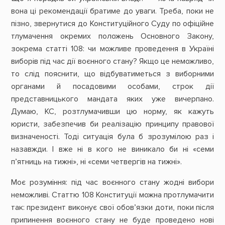
вона ці рекомендації братиме до уваги. Треба, поки не
пізно, звернутися до Конституційного Суду по офіційне
тлумачення окремих положень Основного Закону,
зокрема статті 108: чи можливе проведення в Україні
виборів під час дії воєнного стану? Якщо це неможливо,
то слід пояснити, що відбуватиметься з виборними
органами й посадовими особами, строк дії
представницького мандата яких уже вичерпано.
Думаю, КС, розтлумачивши цю норму, як кажуть
юристи, забезпечив би реалізацію принципу правової
визначеності. Тоді ситуація була б зрозумілою раз і
назавжди. І вже ні в кого не виникало би ні «семи
п’ятниць на тижні», ні «семи четвергів на тижні».
Моє розуміння: під час воєнного стану жодні вибори
неможливі. Статтю 108 Конституції можна протлумачити
так: президент виконує свої обов’язки доти, поки після
припинення воєнного стану не буде проведено нові