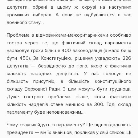
депутати, обрані в цьому ж окрузі на наступних
проміжних виборах. А вони не відбуваються в час
воєнного стану…
Проблема з відмовниками-мажоритарниками особливо
гостра через те, що фактичний склад парламенту
нараховує трохи більше 400 законодавців (а мало би їх
бути 450). За Конституцією, рішення ухвалюють 226
депутатів — безвідносно до того, якою є фактична
кількість народних депутатів. У нас голосує не
більшість присутніх, а більшість конституційного
складу Верховної Ради. З цим можуть бути труднощі.
Дуже гострою проблема стане, коли фактична
кількість нардепів стане меншою за 300. Тоді склад
парламенту буде неповноважним…
Чому «слуги» йдуть з парламенту? Це відповідальність
президента — він їх знайшов, покликав у свій список. Ці