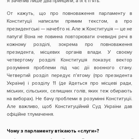
Я зачепив лише два принципи, а їх є п’ять.
От кажуть, що про повноваження парламенту в
Конституції написали прямим текстом, а про
президентські — начебто ні. Але ж Конституція — це не
папуга! Вона не повинна повторювати очевидні речі в
кожному розділі, зокрема про повноваження
президента, місцевих органів влади. У своєму
четвертому розділі Конституція показує вектор
розуміння проблеми під час дії воєнного стану.
Четвертий розділ передує п’ятому (про президента
України) і розділу 11 (де йдеться про місцеві ради,
міських, сільських, селищних голів, яких теж обирають
на виборах). Не бачу проблеми в розумінні Конституції.
Але важливо, щоб Конституційний Суд України дав
офіційне тлумачення.
Чому з парламенту втікають «слуги»?