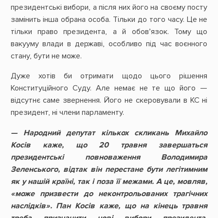
президентські вибори, а після них його на своєму посту
замінить інша обрана особа. Тільки до того часу. Це не
тільки право президента, а й обов’язок. Тому що
вакууму влади в державі, особливо під час воєнного
стану, бути не може.
Дуже хотів би отримати щодо цього рішення
Конституційного Суду. Але немає не те що його —
відсутнє саме звернення. Його не скеровували в КС ні
президент, ні члени парламенту.
— Народний депутат кількох скликань Михайло
Косів каже, що 20 травня завершаться
президентські повноваження Володимира
Зеленського, відтак він перестане бути легітимним
як у нашій країні, так і поза її межами. А це, мовляв,
«може призвести до неконтрольованих трагічних
наслідків». Пан Косів каже, що на кінець травня
треба призначити нові вибори президента.