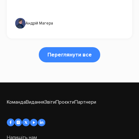
Андрій Магера
Переглянути все
Команда
Видання
Звіти
Проєкти
Партнери
Напишіть нам