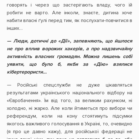
говорять і через що застерігають владу, чого їй
робити не варто. Але інколи, знаєте, дитина хоче
набити власні ґулі перед тим, як послухати-повчитися в
інших…
— Люди, дотичні до «Дії», запевняють, що йшлося
не про вплив ворожих хакерів, а про надзвичайну
активність власних громадян. Можна лишень собі
уявити, що було б, якби за «Дію» взялися
кібертерористи…
— Російські спецслужби не дуже цікавляться
результатами українського національного відбору на
«Євробачення». Їм від того, за великим рахунком, ні
холодно, ні жарко. Але коли йтиметься про вибори чи
референдум, коли на кону стоятимуть підсумки
якогось важливого голосування в Україні, то, очевидно
(я про це давно кажу), для російської федерації не