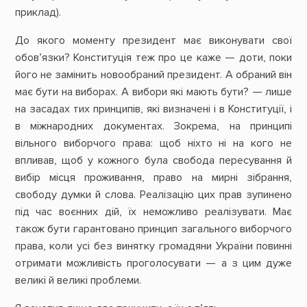
приклад).
До якого моменту президент має виконувати свої
обов’язки? Конституція теж про це каже — доти, поки
його не замінить новообраний президент. А обраний він
має бути на виборах. А вибори які мають бути? — лише
на засадах тих принципів, які визначені і в Конституції, і
в міжнародних документах. Зокрема, на принципі
вільного виборчого права: щоб ніхто ні на кого не
впливав, щоб у кожного була свобода пересування й
вибір місця проживання, право на мирні зібрання,
свободу думки й слова. Реалізацію цих прав зупинено
під час воєнних дій, їх неможливо реалізувати. Має
також бути гарантовано принцип загального виборчого
права, коли усі без винятку громадяни України повинні
отримати можливість проголосувати — а з цим дуже
великі й великі проблеми.