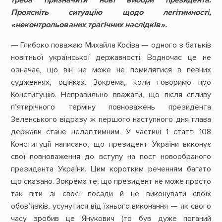
Проясніть ситуацію щодо легітимності,
«неконтрольованих трагічних наслідків».
— Глибоко поважаю Михайла Косіва — одного з батьків
новітньої української державності. Водночас це не
означає, що він не може не помилятися в певних
судженнях, оцінках. Зокрема, коли говоримо про
Конституцію. Неправильно вважати, що після спливу
п’ятирічного терміну повноважень президента
Зеленського відразу ж першого наступного дня глава
держави стане нелегітимним. У частині 1 статті 108
Конституції написано, що президент України виконує
свої повноваження до вступу на пост новообраного
президента України. Цим коротким реченням багато
що сказано. Зокрема те, що президент не може просто
так піти зі своєї посади й не виконувати своїх
обов’язків, усунутися від їхнього виконання — як свого
часу зробив це Янукович (то був дуже поганий