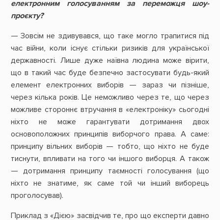
електронним голосуванням за переможця шоу-
проєкту?
— Зовсім не здивувався, що таке могло трапитися під
час війни, коли існує стільки ризиків для української
державності. Лише дуже наївна людина може вірити,
що в такий час буде безпечно застосувати будь-який
елемент електронних виборів — зараз чи пізніше,
через кілька років. Це неможливо через те, що через
можливе стороннє втручання в «електроніку» сьогодні
ніхто не може гарантувати дотримання двох
основоположних принципів виборчого права. А саме:
принципу вільних виборів — тобто, що ніхто не буде
тиснути, впливати на того чи іншого виборця. А також
— дотримання принципу таємності голосування (що
ніхто не знатиме, як саме той чи інший виборець
проголосував).
Приклад з «Дією» засвідчив те, про що експерти давно