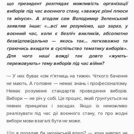
що президент розглядає можливість організації
виборів під час воєнного стану, «зважує різні плюси
та мінуси». А згодом сам Володимир Зеленський
заявляв інше: «…всі ми розуміємо, що зараз, у
воєнний час, коли є безліч викликів, абсолютно
безвідповідально — якось так… легковажно та
граючись вкидати в суспільство тематику виборів».
Для чого наші вожді так довго «жують-
пережовують» тему виборів під час війни?
— У них буває «сім п’ятниць на тижні». Чіткого бачення
не мають. А головне — немає знань і професіоналізму.
Немає розуміння стандартів проведення виборів.
Вибори — не річ у собі. Це процес, який ґрунтується на
певних принципах і засадах. Якщо їх неможливо
реалізувати під час дії воєнного стану, то про жодні
вибори мови взагалі бути не може.
Що я порадив би українській владі? — хоча навряд чи