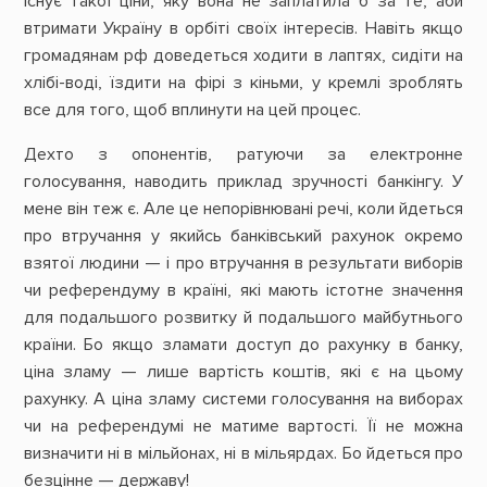
існує такої ціни, яку вона не заплатила б за те, аби
втримати Україну в орбіті своїх інтересів. Навіть якщо
громадянам рф доведеться ходити в лаптях, сидіти на
хлібі-воді, їздити на фірі з кіньми, у кремлі зроблять
все для того, щоб вплинути на цей процес.
Дехто з опонентів, ратуючи за електронне
голосування, наводить приклад зручності банкінгу. У
мене він теж є. Але це непорівнювані речі, коли йдеться
про втручання у якийсь банківський рахунок окремо
взятої людини — і про втручання в результати виборів
чи референдуму в країні, які мають істотне значення
для подальшого розвитку й подальшого майбутнього
країни. Бо якщо зламати доступ до рахунку в банку,
ціна зламу — лише вартість коштів, які є на цьому
рахунку. А ціна зламу системи голосування на виборах
чи на референдумі не матиме вартості. Її не можна
визначити ні в мільйонах, ні в мільярдах. Бо йдеться про
безцінне — державу!