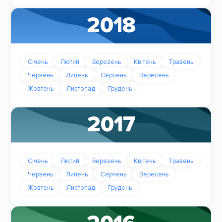
2018
Січень
Лютий
Березень
Квітень
Травень
Червень
Липень
Серпень
Вересень
Жовтень
Листопад
Грудень
2017
Січень
Лютий
Березень
Квітень
Травень
Червень
Липень
Серпень
Вересень
Жовтень
Листопад
Грудень