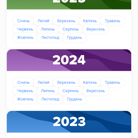
Січень
Лютий
Березень
Квітень
Травень
Червень
Липень
Серпень
Вересень
Жовтень
Листопад
Грудень
2024
Січень
Лютий
Березень
Квітень
Травень
Червень
Липень
Серпень
Вересень
Жовтень
Листопад
Грудень
2023