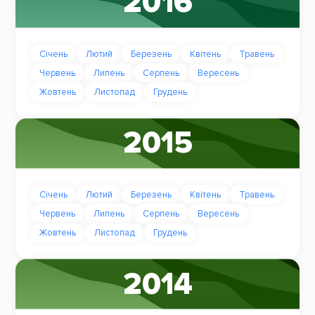
2016
Січень
Лютий
Березень
Квітень
Травень
Червень
Липень
Серпень
Вересень
Жовтень
Листопад
Грудень
2015
Січень
Лютий
Березень
Квітень
Травень
Червень
Липень
Серпень
Вересень
Жовтень
Листопад
Грудень
2014