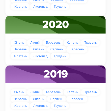
Жовтень
Листопад
Грудень
2020
Січень
Лютий
Березень
Квітень
Травень
Червень
Липень
Серпень
Вересень
Жовтень
Листопад
Грудень
2019
Січень
Лютий
Березень
Квітень
Травень
Червень
Липень
Серпень
Вересень
Жовтень
Листопад
Грудень