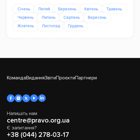
Січень
Лютий
Березень
Квітень
Травень
Червень
Липень
Серпень
Вересень
Жовтень
Листопад
Грудень
Команда
Видання
Звіти
Проєкти
Партнери
Напишіть нам
centre@pravo.org.ua
Є запитання?
+38 (044) 278-03-17