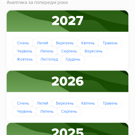
Аналітика за попередні роки
2027
Січень
Лютий
Березень
Квітень
Травень
Червень
Липень
Серпень
Вересень
Жовтень
Листопад
Грудень
2026
Січень
Лютий
Березень
Квітень
Травень
Червень
Липень
Серпень
2025