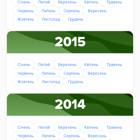
Січень
Лютий
Березень
Квітень
Травень
Червень
Липень
Серпень
Вересень
Жовтень
Листопад
Грудень
2015
Січень
Лютий
Березень
Квітень
Травень
Червень
Липень
Серпень
Вересень
Жовтень
Листопад
Грудень
2014
Січень
Лютий
Березень
Квітень
Травень
Червень
Липень
Серпень
Вересень