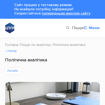
Сайт працює у тестовому режимі.
Не знайшли потрібну інформацію?
Cкористайтеся
попередньою версією сайту
.
Пошук
Меню
Головна
Пошук по аналітиці
Політична аналітика
Назад
Політична аналітика
Лютий