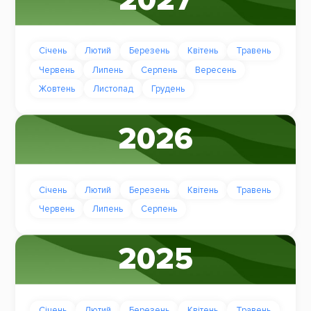
2027
Січень
Лютий
Березень
Квітень
Травень
Червень
Липень
Серпень
Вересень
Жовтень
Листопад
Грудень
2026
Січень
Лютий
Березень
Квітень
Травень
Червень
Липень
Серпень
2025
Січень
Лютий
Березень
Квітень
Травень