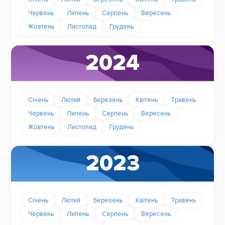
Червень
Липень
Серпень
Вересень
Жовтень
Листопад
Грудень
2024
Січень
Лютий
Березень
Квітень
Травень
Червень
Липень
Серпень
Вересень
Жовтень
Листопад
Грудень
2023
Січень
Лютий
Березень
Квітень
Травень
Червень
Липень
Серпень
Вересень