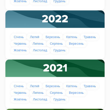
Жовтень
Листопад
Грудень
2022
Січень
Лютий
Березень
Квітень
Травень
Червень
Липень
Серпень
Вересень
Жовтень
Листопад
Грудень
2021
Січень
Лютий
Березень
Квітень
Травень
Червень
Липень
Серпень
Вересень
Жовтень
Листопад
Грудень