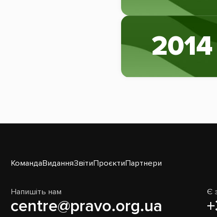
2014
Команда
Видання
Звіти
Проєкти
Партнери
Напишіть нам
Є 
centre@pravo.org.ua
+