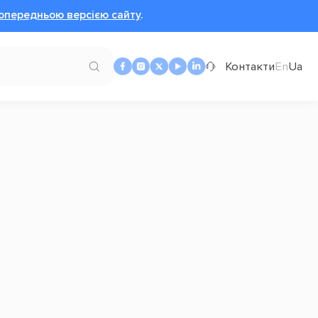
опередньою версією сайту
.
Контакти
En
Ua