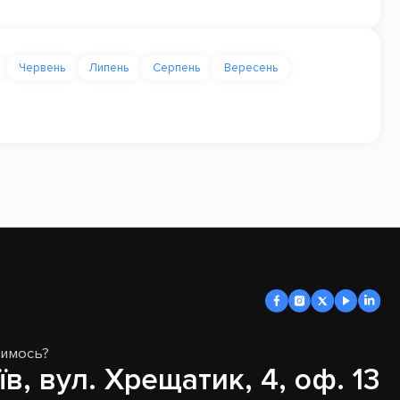
Червень
Липень
Серпень
Вересень
димось?
їв, вул. Хрещатик, 4, оф. 13