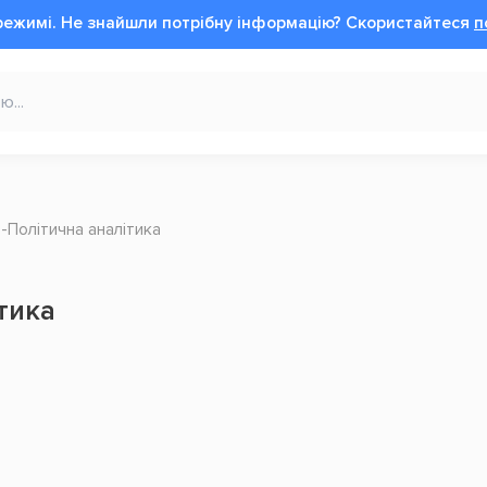
режимі.
Не знайшли потрібну інформацію?
Cкористайтеся
п
Політична аналітика
тика