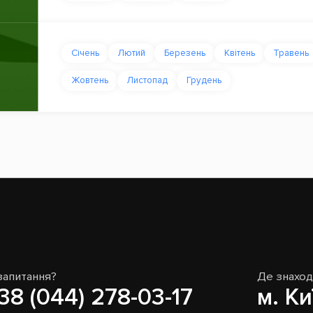
Січень
Лютий
Березень
Квітень
Травень
Жовтень
Листопад
Грудень
запитання?
Де знахо
38 (044) 278-03-17
м. Ки