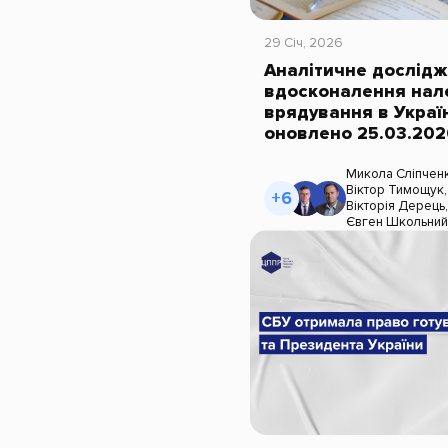
29 Січ, 2026
Аналітичне дослід
вдосконалення нал
врядування в Украї
оновлено 25.03.202
Микола Сліпчен
Віктор Тимощук
+6
Вікторія Дерець
Євген Школьни