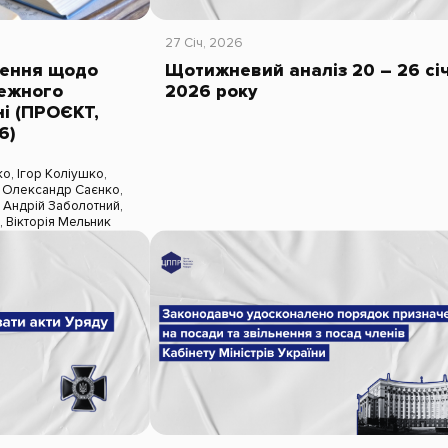
27 Січ, 2026
ження щодо
Щотижневий аналіз 20 – 26 сі
ежного
2026 року
ні (ПРОЄКТ,
6)
ко
,
Ігор Коліушко
,
,
Олександр Саєнко
,
,
Андрій Заболотний
,
й
,
Вікторія Мельник