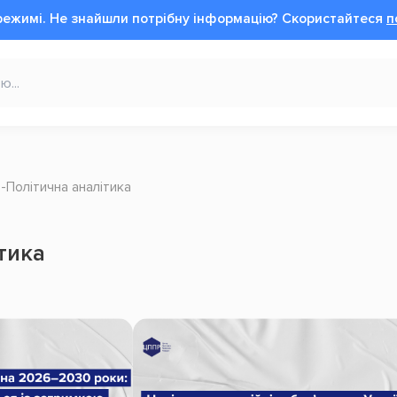
режимі.
Не знайшли потрібну інформацію?
Cкористайтеся
п
Політична аналітика
тика