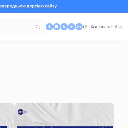
опередньою версією сайту
.
Контакти
En
Ua