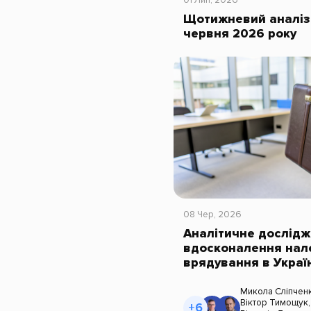
Щотижневий аналіз 
червня 2026 року
08 Чер, 2026
Аналітичне дослід
вдосконалення нал
врядування в Украї
Микола Сліпчен
Віктор Тимощук
+6