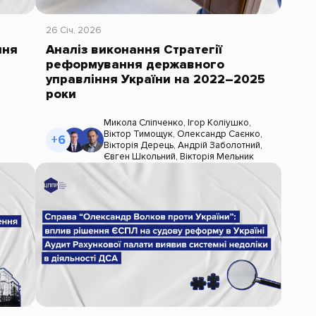
26 Січ, 2026
чня
Аналіз виконання Стратегії
реформування державного
управління України на 2022–2025
роки
Микола Сліпченко
,
Ігор Коліушко
,
Віктор Тимощук
,
Олександр Саєнко
,
+6
Вікторія Дерець
,
Андрій Заболотний
,
Євген Школьний
,
Вікторія Мельник