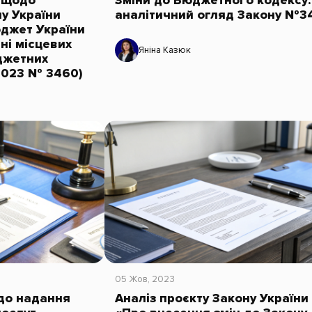
а щодо
Зміни до Бюджетного кодексу:
у України
аналітичний огляд Закону №3
джет України
ині місцевих
Яніна Казюк
джетних
.2023 № 3460)
05 Жов, 2023
до надання
Аналіз проєкту Закону України