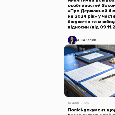
Аналітична довідк
особливостей Закон
«Про Державний бю
на 2024 рік» у част
бюджетів та міжбю
відносин (від 09.11
Яніна Казюк
16 Жов, 2023
Полісі-документ що