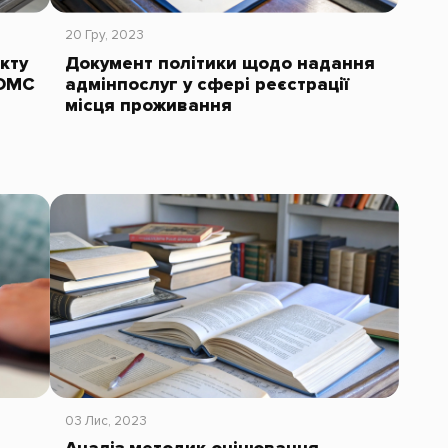
20 Гру, 2023
кту
Документ політики щодо надання
 ОМС
адмінпослуг у сфері реєстрації
місця проживання
03 Лис, 2023