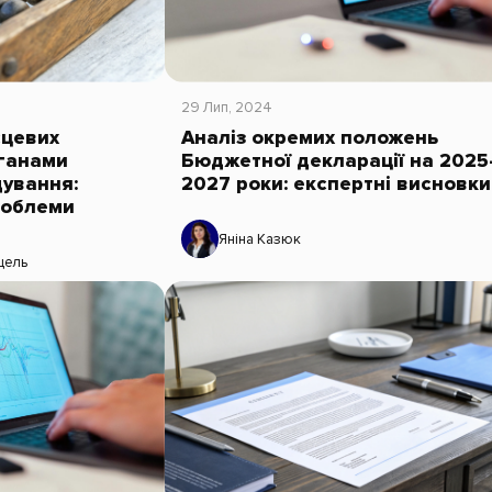
29 Лип, 2024
сцевих
Аналіз окремих положень
рганами
Бюджетної декларації на 2025
ування:
2027 роки: експертні висновки
роблеми
Яніна Казюк
цель