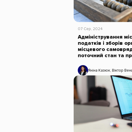
07 Сер, 2024
Адміністрування мі
податків і зборів о
місцевого самовряд
поточний стан та п
Яніна Казюк
,
Віктор Вен