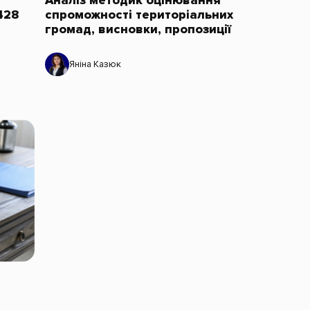
Аналіз методик оцінювання
428
спроможності територіальних
громад, висновки, пропозиції
Яніна Казюк