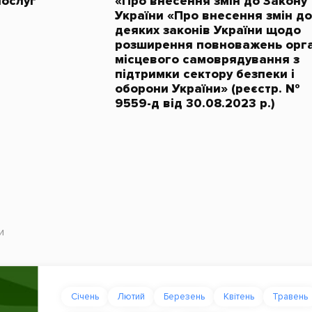
послуг
«Про внесення змін до Закону
України «Про внесення змін до
деяких законів України щодо
розширення повноважень орга
місцевого самоврядування з
підтримки сектору безпеки і
оборони України» (реєстр. №
9559-д від 30.08.2023 р.)
и
Січень
Лютий
Березень
Квітень
Травень