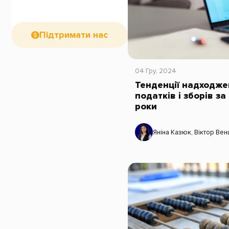
Підтримати нас
04 Гру, 2024
Тенденції надходже
податків і зборів з
роки
Яніна Казюк
,
Віктор Вен