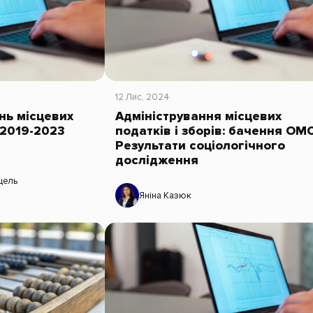
12 Лис, 2024
нь місцевих
Адміністрування місцевих
а 2019-2023
податків і зборів: бачення ОМС
Результати соціологічного
дослідження
цель
Яніна Казюк