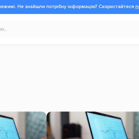
режимі.
Не знайшли потрібну інформацію?
Cкористайтеся
п