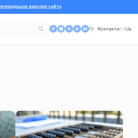
опередньою версією сайту
.
Контакти
En
Ua