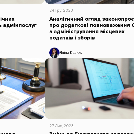
24 Гру, 2023
ічних
Аналітичний огляд законопроє
ь адмінпослуг
про додаткові повноваження
з адміністрування місцевих
податків і зборів
Яніна Казюк
27 Лис, 2023